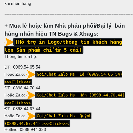
khi nhận hàng
======================================================
+ Mua lẻ hoặc làm Nhà phân phối/Đại lý bán
hàng nhãn hiệu TN Bags & Xbags:
[Hỗ trợ in Logo/thông tin khách hàng
lên Sản phẩm chỉ từ 5 cái]
Thông tin liên hệ:
ĐT:
0969.54.65.54
Hoặc Zalo:
Gọi/Chat Zalo Ms. Lệ (
0969.54.65.54
)
>>>Click<<<
ĐT: 0898.44.70.44
Hoặc Zalo:
Gọi/Chat Zalo Ms. Hân (0898.44.70.44)
>>>Click<<<
ĐT:
0898.44.67.44
Hoặc Zalo:
Gọi/Chat Zalo Ms. Quỳnh
(0898.44.67.44)
>>>Click<<<
Hotline:
0888.944.333