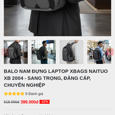
‹
›
BALO NAM ĐỰNG LAPTOP XBAGS NAITUO
XB 2004 - SANG TRỌNG, ĐẲNG CẤP,
CHUYÊN NGHIỆP
0 Đánh giá
399.000đ
518.000đ
-22%