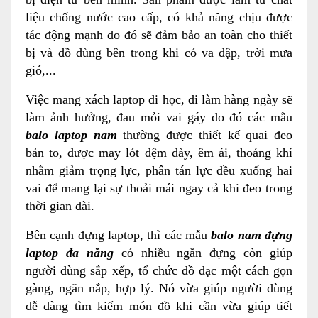
Balo nam đựng laptop Xbags Naituo Xb 2004
liệu chống nước cao cấp, có khả năng chịu được
tác động mạnh do đó sẽ đảm bảo an toàn cho thiết
Mặt trước của balo laptop cho nam Xbags Naituo
Xb 2004
bị và đồ dùng bên trong khi có va đập, trời mưa
Ngăn trong Balo đựng laptop cho nam Xbags
gió,...
Naituo Xb 2004
Việc mang xách laptop đi học, đi làm hàng ngày sẽ
Mặt lưng của balo laptop Xbags Naituo Xb 2004
làm ảnh hưởng, đau mỏi vai gáy do đó các mẫu
Mặt nghiêng của balo nam đựng laptop Xbags
balo laptop nam
thường được thiết kế quai đeo
Naituo Xb 2004
bản to, được may lót đệm dày, êm ái, thoáng khí
1.4 Lưu ý
nhằm giảm trọng lực, phân tán lực đều xuống hai
2. Lợi ích khi sử dụng balo nam đựng laptop từ
vai để mang lại sự thoải mái ngay cả khi đeo trong
Công Ty TNHH Công Nghiệp May & Thời Trang
thời gian dài.
Trung Nguyên
3. Hướng dẫn bảo quản và sử dụng
Bên cạnh đựng laptop, thì các mẫu
balo nam đựng
laptop đa năng
có nhiều ngăn đựng còn giúp
Cách vệ sinh balo đúng cách
người dùng sắp xếp, tổ chức đồ đạc một cách gọn
Lưu ý trong quá trình sử dụng
gàng, ngăn nắp, hợp lý. Nó vừa giúp người dùng
4. Kết luận
dễ dàng tìm kiếm món đồ khi cần vừa giúp tiết
Ghi chú: