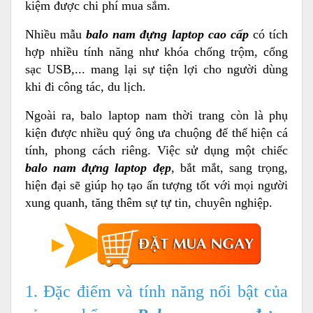
kiệm được chi phí mua sắm.
7 LÝ DO NÊN CHỌN Xbags.Vn (Dòng Balo - Túi
Nhiều mẫu
balo nam đựng laptop cao cấp
có tích
xách Cao cấp của C.ty Trung Nguyên):
hợp nhiều tính năng như khóa chống trộm, cổng
sạc USB,... mang lại sự tiện lợi cho người dùng
khi đi công tác, du lịch.
Ngoài ra, balo laptop nam thời trang còn là phụ
kiện được nhiều quý ông ưa chuộng để thể hiện cá
tính, phong cách riêng. Việc sử dụng một chiếc
balo nam đựng laptop đẹp
, bắt mắt, sang trọng,
hiện đại sẽ giúp họ tạo ấn tượng tốt với mọi người
xung quanh, tăng thêm sự tự tin, chuyên nghiệp.
1. Đặc điểm và tính năng nổi bật của