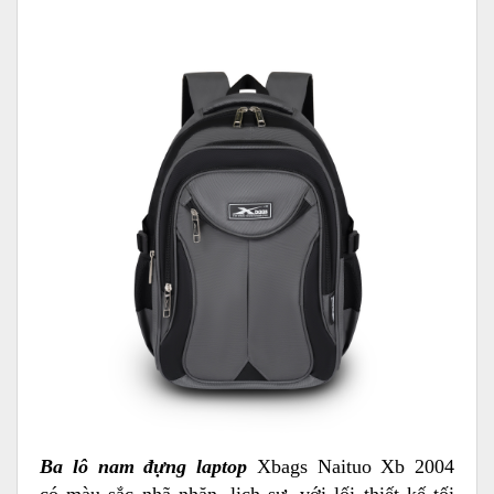
Ba lô nam đựng laptop
Xbags Naituo Xb 2004
có màu sắc nhã nhặn, lịch sự, với lối thiết kế tối