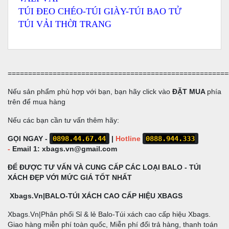
TÚI ĐEO CHÉO-TÚI GIÀY-TÚI BAO TỬ
TÚI VẢI THỜI TRAN
G
======================================================
Nếu sản phẩm phù hợp với bạn, bạn hãy click vào
ĐẶT MUA
phía
trên để mua hàng
Nếu các bạn cần tư vấn thêm hãy:
GỌI NGAY -
0898.44.67.44
|
Hotline
0888.944.333
-
Email 1:
xbags.vn@gmail.com
ĐỂ ĐƯỢC TƯ VẤN VÀ CUNG CẤP CÁC LOẠI BALO - TÚI
XÁCH ĐẸP VỚI MỨC GIÁ TỐT NHẤT
Xbags.Vn|BALO-TÚI XÁCH CAO CẤP HIỆU XBAGS
Xbags.Vn|Phân phối Sỉ & lẻ Balo-Túi xách cao cấp hiệu Xbags.
Giao hàng miễn phí toàn quốc, Miễn phí đổi trả hàng, thanh toán