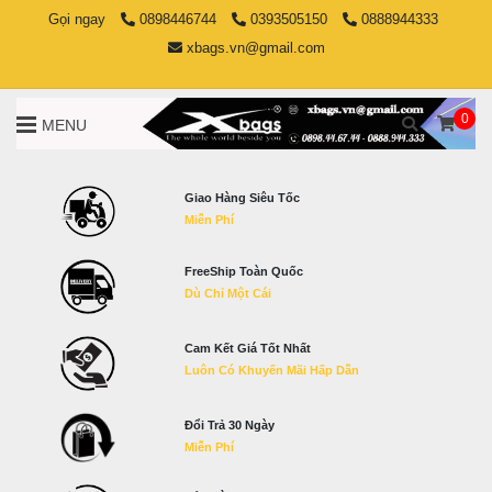
Gọi ngay
0898446744
0393505150
0888944333
xbags.vn@gmail.com
0
MENU
Giao Hàng Siêu Tốc
Miễn Phí
FreeShip Toàn Quốc
Dù Chỉ Một Cái
Cam Kết Giá Tốt Nhất
Luôn Có Khuyến Mãi Hấp Dẫn
Đổi Trả 30 Ngày
Miễn Phí