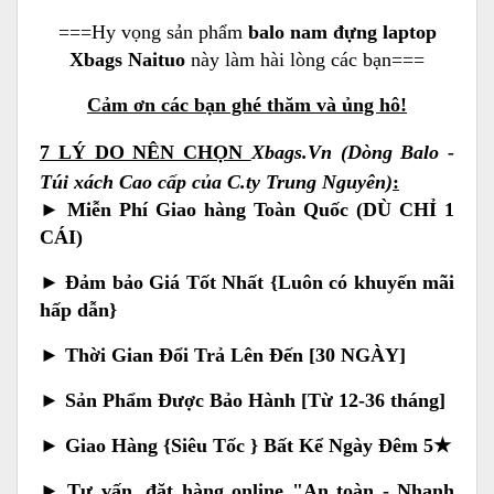
===Hy vọng sản phẩm
balo nam đựng laptop
Xbags Naituo
này làm hài lòng các bạn===
Cảm ơn các bạn ghé thăm và ủng hô!
7 LÝ DO NÊN CHỌN
Xbags.Vn (Dòng Balo -
Túi xách Cao cấp của C.ty Trung Nguyên)
:
► Miễn Phí Giao hàng Toàn Quốc (DÙ CHỈ 1
CÁI)
► Đảm bảo Giá Tốt Nhất {Luôn có khuyến mãi
hấp dẫn}
► Thời Gian Đổi Trả Lên Đến [30 NGÀY]
► Sản Phẩm Được Bảo Hành [Từ 12-36 tháng]
► Giao Hàng {Siêu Tốc } Bất Kể Ngày Đêm 5★
►
Tư vấn, đặt hàng online "An toàn - Nhanh