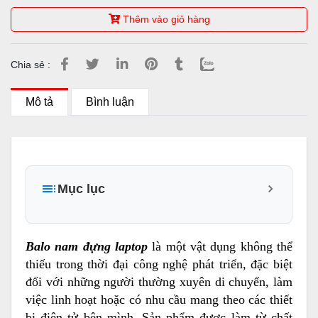
Thêm vào giỏ hàng
Chia sẻ :
Mô tả
Bình luận
Mục lục
1. Đặc điểm và tính năng nổi bật của sản phẩm Balo
nam đựng laptop XBags Naituo Xb 2004
Balo nam đựng laptop
là một vật dụng không thể
1.1 Thiết kế thông minh, đa năng và tiện lợi:
thiếu trong thời đại công nghệ phát triển, đặc biệt
đối với những người thường xuyên di chuyển, làm
1.2 Chất liệu cao cấp và khả năng chống thấm
nước
việc linh hoạt hoặc có nhu cầu mang theo các thiết
bị điện tử bên mình. Sản phẩm được làm từ chất
1.3 Một số hình ảnh sản phẩm và công dụng của