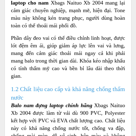
laptop cho nam
Xbags Naituo Xb 2004 mang lại
cảm giác chuyên nghiệp, mạnh mẽ, hiện đại. Tone
màu này không kén trang phục, người dùng hoàn
toàn có thể thoải mái phối đồ
.
Phần dây đeo vai có thể điều chỉnh linh hoạt, được
lót đệm êm ái, giúp giảm áp lực lên vai và lưng,
mang đến cảm giác thoải mái ngay cả khi phải
mang balo trong thời gian dài.
Khóa kéo nhập khẩu
có tính thẩm mỹ cao và bền bỉ lâu dài theo thời
gian.
1.2 Chất liệu cao cấp và khả năng chống thấm
nước
Balo nam đựng laptop chính hãng
Xbags Naituo
Xb 2004 được làm từ
vải dù 900 PVC, Polyester
kết hợp với PVC và EVA chất lượng cao. Chất liệu
này có khả năng chống nước tốt, chống va đập,
chống mài mòn, dễ vệ sinh, bên màu và không