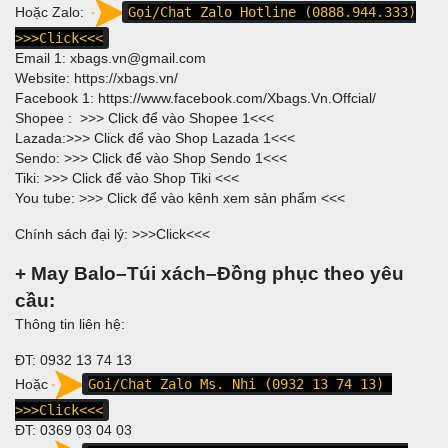
Hoặc Zalo:
Gọi/Chat Zalo Hotline (0888.944.333)
>>>Click<<<
Email 1:
xbags.vn@gmail.com
Website:
https://xbags.vn/
Facebook 1:
https://www.facebook.com/Xbags.Vn.Offcial/
Shopee : >>>
Click để vào Shopee 1
<<<
Lazada:>>>
Click để vào Shop Lazada 1
<<<
Sendo: >>>
Click để vào Shop Sendo 1
<<<
Tiki: >>>
Click để vào Shop Tiki
<<<
You tube: >>>
Click để vào kênh xem sản phẩm
<<<
Chính sách đại lý: >>>
Click
<<<
+ May Balo–Túi xách–Đồng phục theo yêu
cầu:
Thông tin liên hệ:
ĐT: 0932 13 74 13
Hoặc
Goi/Chat Zalo Ms. Nhi (0932 13 74 13)
>>>Click<<<
ĐT:
0369 03 04 03