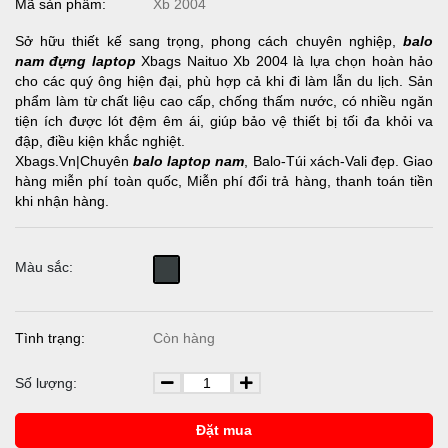
Mã sản phẩm:
Xb 2004
Sở hữu thiết kế sang trọng, phong cách chuyên nghiệp,
balo
nam đựng laptop
Xbags Naituo Xb 2004 là lựa chọn hoàn hảo
cho các quý ông hiện đại, phù hợp cả khi đi làm lẫn du lịch. Sản
phẩm làm từ chất liệu cao cấp, chống thấm nước, có nhiều ngăn
tiện ích được lót đệm êm ái, giúp bảo vệ thiết bị tối đa khỏi va
đập, điều kiện khắc nghiệt.
Xbags.Vn|Chuyên
balo laptop nam
, Balo-Túi xách-Vali đẹp. Giao
hàng miễn phí toàn quốc, Miễn phí đổi trả hàng, thanh toán tiền
khi nhận hàng.
Màu sắc:
Tình trạng:
Còn hàng
Số lượng:
Đặt mua