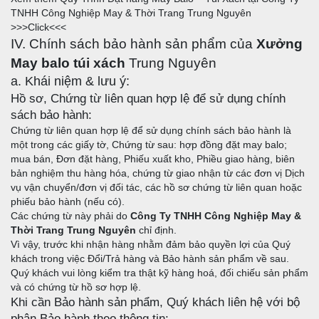
TNHH Công Nghiệp May & Thời Trang Trung Nguyên
>>>
Click
<<<
IV. Chính sách bảo hành sản phẩm của
Xưởng
May balo túi xách
Trung Nguyên
a. Khái niệm & lưu ý:
Hồ sơ, Chứng từ liên quan hợp lệ để sử dụng chính
sách bảo hành:
Chứng từ liên quan hợp lệ để sử dụng chính sách bảo hành là
một trong các giấy tờ, Chứng từ sau: hợp đồng đặt may balo;
mua bán, Đơn đặt hàng, Phiếu xuất kho, Phiều giao hàng, biên
bản nghiệm thu hàng hóa, chứng từ giao nhận từ các đơn vị Dịch
vụ vận chuyển/đơn vị đối tác, các hồ sơ chứng từ liên quan hoặc
phiếu bảo hành (nếu có).
Các chứng từ này phải do
Công Ty TNHH Công Nghiệp May &
Thời Trang Trung Nguyên
chỉ định.
Vì vậy, trước khi nhận hàng nhằm đảm bảo quyền lợi của Quý
khách trong việc Đổi/Trả hàng và Bảo hành sản phẩm về sau.
Quý khách vui lòng kiểm tra thật kỹ hàng hoá, đối chiếu sản phẩm
và có chứng từ hồ sơ hợp lệ.
Khi cần Bảo hành sản phẩm, Quý khách liên hệ với bộ
phận Bảo hành theo thông tin: