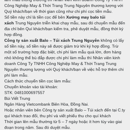
Công Nghiệp May & Thời Trang Trung Nguyên thương lượng với
Quý khách/bạn về thời gian cũng như chi phí cọc tiền mẫu.
Số tiền này chỉ là tiền cọc để bên
Xưởng may balo túi
xách
Trung Nguyên triễn khai chạy mẫu, sau đó chuyển mẫu đến
địa chỉ bên Quí khách/bạn kiểm tra, phê duyệt mẫu, đồng thời ký
hợp đồng.
Công ty sản xuất Balo – Túi xách Trung Nguyên
không có lấy
số tiền này, số tiền này sẽ được giảm trừ khi ký hợp đồng. Trừ
một số trường hợp đặc biệt, chi phí làm mẫu quá lớn, đơn hàng
nhỏ không thể bù đắp được chi phí làm mẫu thì Nhân viên kinh
doanh Công Ty TNHH Công Nghiệp May & Thời Trang Trung
Nguyên thương lượng với Quý khách/bạn về việc hỗ trợ thêm chi
phí làm mẫu.
Cách thức chuyển tiền cọc làm mẫu:
Chuyển khoản vào tài khoản:
STK: 0481000697557
Bùi Viết Trung
Ngân Hàng Vietcombank Biên Hòa, Đồng Nai.
Hoặc nhân viên bên Công ty sản xuất Balo – Túi xách đến tại C.ty
quí khách trao đổi, thu phí và viết phiếu thu cho quí khách
Thời gian lên mẫu thường từ 5 – 7 ngày hoặc ít hơn tùy vào giai
đoạn trong năm. Sau đó duyệt mẫu.