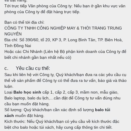
và đặt hàng.
Tới trực tiếp Văn phòng của Công ty: Nếu bạn ở gần khu vực văn
phòng của Công ty để đặt hàng trực tiếp.
Bạn có thể tới địa chỉ:
CÔNG TY TNHH CÔNG NGHIỆP MAY & THỜI TRANG TRUNG
NGUYÊN
Địa chỉ: Số 390/60, tổ 20, KP 3, P. Long Bình Tân, TP. Biên Hoà,
Tỉnh Đồng Nai
Hoặc các Chi Nhánh (Liên hệ Bộ phận kinh doanh của Công ty để
biết chi nhánh gần bạn nhất nếu có)
c. Yêu cầu cụ thể:
Sau khi liên hệ với Công ty, Quý khách/bạn đưa ra các yêu cầu cụ
thể về sản phẩm để Công ty có thể đưa ra tư vấn, báo giá và thảo
luận.
Loại
Balo học sinh
cấp 1, cấp 2, cấp 3, mầm non, mẫu giáo,
Balo laptop, balo du lịch,…cần đặt để Công ty tư vấn đúng nhu
cầu bạn muốn đặt hàng.
Số lượng: Quý khách/bạn cần xác định số lượng
balo túi
xách
muốn đặt hàng.
Kích thước: Nếu Quý khách/bạn có yêu cầu về kích thước đặc
biệt cho balo hoặc túi xách, hãy cung cấp thông tin chi tiết.