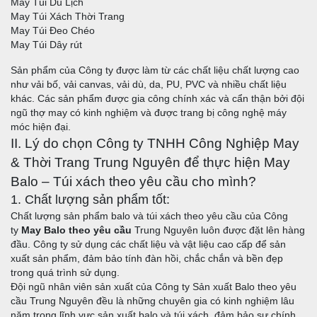
May Túi Du Lịch
May Túi Xách Thời Trang
May Túi Đeo Chéo
May Túi Dây rút
Sản phẩm của Công ty được làm từ các chất liệu chất lượng cao
như vải bố, vải canvas, vải dù, da, PU, PVC và nhiều chất liệu
khác. Các sản phẩm được gia công chính xác và cẩn thận bởi đội
ngũ thợ may có kinh nghiệm và được trang bị công nghệ máy
móc hiện đại.
II. Lý do chọn Công ty TNHH Công Nghiệp May
& Thời Trang Trung Nguyên để thực hiện May
Balo – Túi xách theo yêu cầu cho mình?
1. Chất lượng sản phẩm tốt:
Chất lượng sản phẩm balo và túi xách theo yêu cầu của Công
ty
May Balo theo yêu cầu
Trung Nguyên luôn được đặt lên hàng
đầu. Công ty sử dụng các chất liệu và vật liệu cao cấp để sản
xuất sản phẩm, đảm bảo tính đàn hồi, chắc chắn và bền đẹp
trong quá trình sử dụng.
Đội ngũ nhân viên sản xuất của Công ty Sản xuất Balo theo yêu
cầu Trung Nguyên đều là những chuyên gia có kinh nghiệm lâu
năm trong lĩnh vực sản xuất balo và túi xách, đảm bảo sự chính