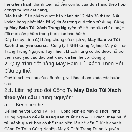
hàng tiến hành thanh toán số tiền còn lại của đơn hàng theo hợp
đồng/Po/Đơn đặt hàng,…
Bảo hành: Sản phẩm được bảo hành từ 12 đến 36 tháng. Nếu
khách hàng phát hiện lỗi kỹ thuật trong quá trình sử dụng,
Công
ty May Balo Túi Xách Trung Nguyên
sẽ hỗ trợ sửa chữa hoặc
đổi mới sản phẩm trong thời gian bảo hành.
Đây là quy trình đặt hàng chung của dịch vụ
May Balo và Túi
Xách theo yêu cầu
của Công ty TNHH Công Nghiệp May & Thời
Trang Trung Nguyên. Tuy nhiên, khách hàng có thể được hỗ trợ
thêm các yêu cầu đặc biệt khác khi liên hệ với Công ty.
2. Quy trình đặt hàng May Balo Túi Xách Theo Yêu
Cầu cụ thể:
Quý khách có nhu cầu đặt hàng, vui lòng tham khảo các bước
sau:
2.1. Liên hệ trao đổi Công Ty
May Balo Túi Xách
theo yêu cầu
Trung Nguyên:
a. Kênh liên hệ:
Để liên hệ với Công Ty TNHH Công Nghiệp May & Thời Trang
Trung Nguyên để
đặt hàng sản xuất
Balo – Túi xách,
may ba lô
túi xách giá rẻ
bạn có thể thực hiện liên hệ đến P. Kinh doanh –
Công Ty Tnhh Công Nghiệp May & Thời Trang Trung Nguyên