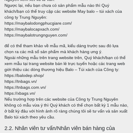
Ngược lại, nếu bạn chưa có sản phẩm mẫu nào thì Quý
khách/bạn có thể truy cập các website May balo – túi xách của
công ty Trung Nguyên:
https://maybalodongphucgiare.com/
https://maybalocapxach.com/
https://maybalotrungnguyen.com/
để có thể tham khảo về mẫu mã, kiểu dáng trước sau đó lựa
chọn ra các mã số sản phẩm mà khách hàng ưng ý.
Ngoài những mẫu trên trang website trên, Quý khách/bạn có thể
xem mẫu tại trang website bán lẻ trực tuyến hoặc các trang web
giới thiệu các dòng thương hiệu Balo – Túi xách của Công ty:
https://balodep.shop/
https://tnbags.vn/
https://tnbags.com.vn/
https://xbags.vn/
Nếu trường hợp trên các website của Công ty Trung Nguyên
không có mẫu vừa ý thì Quý khách có thể chọn bất kỳ 1 mẫu nào,
ở bất kỳ đâu với hình ảnh rõ ràng chúng tôi sẽ tư vấn và sản xuất
Balo túi xách theo yêu cầu.
2.2. Nhân viên tư vấn/Nhân viên bán hàng của