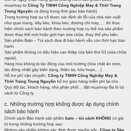
mua/may từ
Công Ty TNHH Công Nghiệp May & Thời Trang
Trung Nguyên
và đang trong thời gian bảo hành).
Trong trường hợp sự cố được xác định do lỗi của nhà sản xuất
như quai mang, dây kéo, khóa kéo, đường chỉ may,…. thì thực
hiện chính sách bảo hành theo trường hợp cụ thể mà sản phẩm
được thay thế mới hoặc giới hạn sửa chữa, thay thế phụ kiện.
Sản phẩm Balo – Túi xách đưa đi bảo hành vẫn còn thời hạn bảo
hành.
Sản phẩm không có dấu hiệu can thiệp của bên thứ 03 (sửa chữa
ngoài).
Hàng hóa không bị tác động của môi trường (hóa chất ăn mòn,
tác động nhiệt gây biến dạng, thiên tai, hỏa hoạn,…).
Hỗ trợ phí vận chuyển:
Công ty TNHH Công Nghiệp May &
Thời Trang Trung Nguyên
hỗ trợ giao hàng miễn phí lại cho
Quý đối tác, khách hàng, nhà phân phối… đặt mua/may Ba lô túi
xách từ Công ty.
c. Những trường hợp không được áp dụng chính
sách bảo hành
Chính sách Bảo hành sản phẩm
balo – túi xách KHÔNG
có giá
trị trong những trường hợp sau:
Những sản phẩm không xác định được nguồn gốc,
Công ty Sản