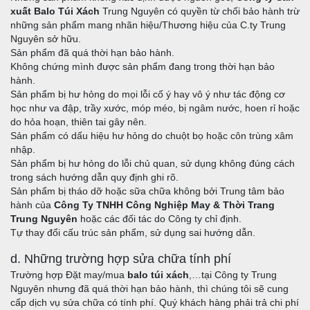
xuất Balo Túi Xách
Trung Nguyên có quyền từ chối bảo hành trừ
những sản phẩm mang nhãn hiệu/Thương hiệu của C.ty Trung
Nguyên sở hữu.
Sản phẩm đã quá thời hạn bảo hành.
Không chứng mình được sản phẩm đang trong thời hạn bảo
hành.
Sản phẩm bị hư hỏng do mọi lỗi cố ý hay vô ý như tác động cơ
học như va đập, trầy xước, móp méo, bị ngâm nước, hoen rỉ hoặc
do hỏa hoạn, thiên tai gây nên.
Sản phẩm có dấu hiệu hư hỏng do chuột bọ hoặc côn trùng xâm
nhập.
Sản phẩm bị hư hỏng do lỗi chủ quan, sử dụng không đúng cách
trong sách hướng dẫn quy định ghi rõ.
Sản phẩm bị tháo dỡ hoặc sữa chữa không bởi Trung tâm bảo
hành của
Công Ty TNHH Công Nghiệp May & Thời Trang
Trung Nguyên
hoặc các đối tác do Công ty chỉ định.
Tự thay đổi cấu trúc sản phẩm, sử dụng sai hướng dẫn.
d. Những trường hợp sửa chữa tính phí
Trường hợp Đặt may/mua
balo túi xách
,…tại Công ty Trung
Nguyên nhưng đã quá thời hạn bảo hành, thì chúng tôi sẽ cung
cấp dịch vụ sửa chữa có tính phí. Quý khách hàng phải trả chi phí