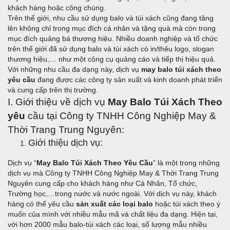
khách hàng hoặc công chúng.
1. Chất lượng sản phẩm tốt:
Trên thế giới, nhu cầu sử dụng balo và túi xách cũng đang tăng
2. Giá cả hợp lý
lên không chỉ trong mục đích cá nhân và tặng quà mà còn trong
mục đích quảng bá thương hiệu. Nhiều doanh nghiệp và tổ chức
2. Dịch vụ thiết kế miễn phí
trên thế giới đã sử dụng balo và túi xách có in/thêu logo, slogan
3. Vận chuyển miễn phí tận nơi toàn quốc.
thương hiệu,… như một công cụ quảng cáo và tiếp thị hiệu quả.
Với những nhu cầu đa dạng này, dịch vụ
may balo túi xách theo
4. Bảo hành sản phẩm
yêu cầu
đang được các công ty sản xuất và kinh doanh phát triển
5. Cam kết đổi trả sản phẩm nếu có lỗi:
và cung cấp trên thị trường.
I. Giới thiệu về dịch vụ
May Balo Túi Xách Theo
III. Thông thường, quy trình đặt hàng của dịch vụ May Balo
và Túi Xách theo yêu cầu của Công ty TNHH Công Nghiệp
yêu
cầu tại Công ty TNHH Công Nghiệp May &
May & Thời Trang Trung Nguyên bao gồm các bước sau:
Thời Trang Trung Nguyên:
1. Tóm tắt Quy trình đặt hàng May Balo túi xách theo
Giới thiệu dịch vụ:
yêu cầu:
Dịch vụ “
May Balo Túi Xách Theo Yêu Cầu
” là một trong những
2. Quy trình đặt hàng May Balo Túi Xách Theo Yêu Cầu
dịch vụ mà Công ty TNHH Công Nghiệp May & Thời Trang Trung
cụ thể:
Nguyên cung cấp cho khách hàng như Cá Nhân, Tổ chức,
2.1. Liên hệ trao đổi Công Ty May Balo Túi Xách theo
Trường học,…trong nước và nước ngoài. Với dịch vụ này, khách
yêu cầu Trung Nguyên:
hàng có thể yêu cầu
sản xuất các loại balo
hoặc túi xách theo ý
muốn của mình với nhiều mẫu mã và chất liệu đa dạng. Hiện tại,
a. Kênh liên hệ:
với hơn 2000 mẫu balo-túi xách các loại, số lượng mẫu nhiều