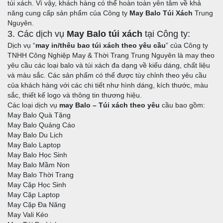
bảo hành:
túi xách. Vì vậy, khách hàng có thể hoàn toàn yên tâm về khả
năng cung cấp sản phẩm của Công ty
May Balo Túi Xách
Trung
Khi cần Bảo hành sản phẩm, Quý khách liên hệ với bộ
Nguyên.
phận Bảo hành theo thông tin:
3. Các dịch vụ
May Balo túi xách
tại Công ty:
Yêu cầu bảo hành:
Dịch vụ “
may in/thêu bao túi xách theo yêu cầu
” của Công ty
Địa chỉ bảo hành:
TNHH Công Nghiệp May & Thời Trang Trung Nguyên là may theo
yêu cầu các loại balo và túi xách đa dạng về kiểu dáng, chất liệu
b. Điều kiện nhận bảo hành.
và màu sắc. Các sản phẩm có thể được tùy chỉnh theo yêu cầu
Các phẩm được áp dụng chính sách bảo hành phải đầy
của khách hàng với các chi tiết như hình dáng, kích thước, màu
đủ các điều kiện sau:
sắc, thiết kế logo và thông tin thương hiệu.
Các loại dịch vụ
c. Những trường hợp không được áp dụng chính sách
may Balo – Túi xách theo yêu
cầu bao gồm:
May Balo Quà Tặng
bảo hành
May Balo Quảng Cáo
d. Những trường hợp sửa chữa tính phí
May Balo Du Lịch
e. Quy trình thực hiện chính sách bảo hành cho dịch vụ
May Balo Laptop
May Balo Học Sinh
May Balo – Túi xách:
May Balo Mầm Non
f. Thời gian trả bảo hành:
May Balo Thời Trang
g. Lợi ích của khách hàng khi sử dụng dịch vụ bảo hành
May Cặp Học Sinh
của Công ty May gia công ba lô túi xách Trung Nguyên:
May Cặp Laptop
May Cặp Đa Năng
VI. Kết luận
May Vali Kéo