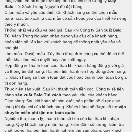
thoại/zalo, email hoặc trực tiếp đến địa chỉ của Công ty
May
Balo
Túi Xách Trung Nguyên để đặt hàng.
Chọn mẫu và yêu cầu thiết kế: Khách hàng có thể chọn
mẫu
balo
hoặc túi xách từ các mẫu có sẵn hoặc yêu cầu thiết kế riêng
theo ý muốn.
Thống nhất yêu cầu và báo giá: Sau khi Công ty Sản xuất Balo
Túi Xách Trung Nguyên nhận được yêu cầu của khách hàng,
nhân viên sẽ liên lạc với khách hàng để thống nhất yêu cầu và
báo giá.
Làm mẫu- Duyệt mẫu: Tùy theo từng đơn hàng cụ thể để có thể
triễn khai làm mẫu duyệt hay sản xuất ngay.
Hợp đồng & Thanh toán cọc: Sau khi khách hàng đồng ý với giá
và thông tin đặt hàng, Hại bên tiến hành lên hợp đồng/Đơn hàng,
… khách hàng sẽ thanh toán đặt cọc hoặc thanh toán toàn bộ giá
trị đơn hàng.
Thực hiện sản xuất: Sau khi thanh toán tiền cọc, Công ty sẽ tiến
hành
sản xuất Balo Túi xách
theo yêu cầu của khách hàng.
Giao hàng: Sau khi hoàn tất sản xuất, sản phẩm sẽ được giao
hàng tới địa chỉ của khách hàng. Khách hàng sẽ được hỗ trợ
vận
chuyển miễn phí tận nơi toàn quốc
.
Nghiệm thu, thanh lý, thanh toán số tiền còn lại. Sau khi nhận
hàng, Quý khách hàng nhận hàng, kiểm đếm số lượng, kiểm tra
chất lượng, hai bên tiến hành nghiệm thu sản phẩm, quý khách