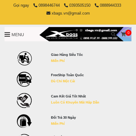
Gọi ngay
0898446744
0393505150
0888944333
xbags.vn@gmail.com
0
MENU
Giao Hàng Siêu Tốc
Miễn Phí
FreeShip Toàn Quốc
Dù Chỉ Một Cái
Cam Kết Giá Tốt Nhất
Luôn Có Khuyến Mãi Hấp Dẫn
Đổi Trả 30 Ngày
Miễn Phí