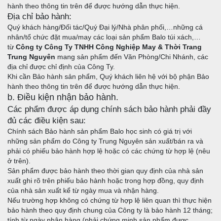
hành theo thông tin trên để được hướng dẫn thực hiện.
Địa chỉ bảo hành:
Quý khách hàng/Đối tác/Quý Đại lý/Nhà phân phối,…những cá
nhân/tổ chức đặt mua/may các loại sản phẩm Balo túi xách,…
từ
Công ty Công Ty TNHH Công Nghiệp May & Thời Trang
Trung Nguyên
mang sản phẩm đến Văn Phòng/Chi Nhánh, các
địa chỉ được chỉ định của Công Ty.
Khi cần Bảo hành sản phẩm, Quý khách liên hệ với bộ phận Bảo
hành theo thông tin trên để được hướng dẫn thực hiện.
b. Điều kiện nhận bảo hành.
Các phẩm được áp dụng chính sách bảo hành phải đầy
đủ các điều kiện sau:
Chính sách Bảo hành sản phẩm Balo học sinh có giá trị với
những sản phẩm do Công ty Trung Nguyên sản xuất/bán ra và
phải có phiếu bảo hành hợp lệ hoặc có các chứng từ hợp lệ (nêu
ở trên).
Sản phẩm được bảo hành theo thời gian quy định của nhà sản
xuất ghi rõ trên phiếu bảo hành hoặc trong hợp đồng, quy định
của nhà sản xuất kể từ ngày mua và nhận hàng.
Nếu trường hợp không có chứng từ hợp lệ liên quan thì thực hiện
bảo hành theo quy định chung của Công ty là bảo hành 12 tháng;
tính từ ngày nhận hàng (phải chứng minh sản phẩm được