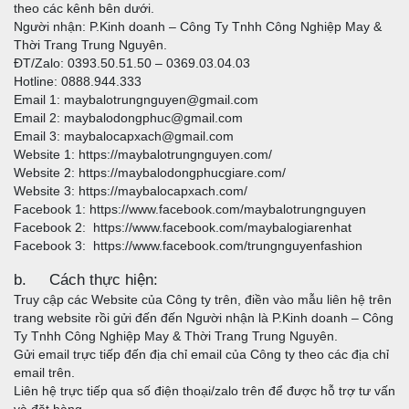
theo các kênh bên dưới.
Người nhận: P.Kinh doanh – Công Ty Tnhh Công Nghiệp May &
Thời Trang Trung Nguyên.
ĐT/Zalo: 0393.50.51.50 – 0369.03.04.03
Hotline: 0888.944.333
Email 1: maybalotrungnguyen@gmail.com
Email 2: maybalodongphuc@gmail.com
Email 3: maybalocapxach@gmail.com
Website 1:
https://maybalotrungnguyen.com/
Website 2:
https://maybalodongphucgiare.com/
Website 3:
https://maybalocapxach.com/
Facebook 1:
https://www.facebook.com/maybalotrungnguyen
Facebook 2:
https://www.facebook.com/maybalogiarenhat
Facebook 3:
https://www.facebook.com/trungnguyenfashion
b. Cách thực hiện:
Truy cập các Website của Công ty trên, điền vào mẫu liên hệ trên
trang website rồi gửi đến đến Người nhận là P.Kinh doanh – Công
Ty Tnhh Công Nghiệp May & Thời Trang Trung Nguyên.
Gửi email trực tiếp đến địa chỉ email của Công ty theo các địa chỉ
email trên.
Liên hệ trực tiếp qua số điện thoại/zalo trên để được hỗ trợ tư vấn