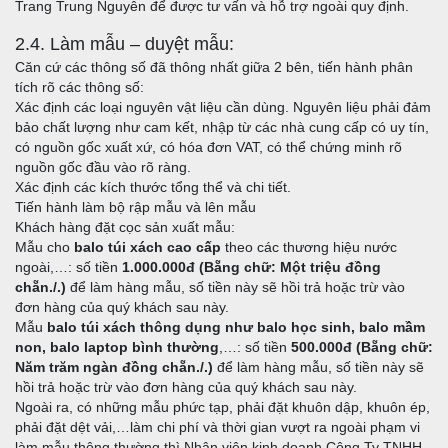
Trang Trung Nguyên để được tư vấn và hỗ trợ ngoài quy định.
2.4. Làm mẫu – duyệt mẫu:
Căn cứ các thông số đã thông nhất giữa 2 bên, tiến hành phân
tích rõ các thông số:
Xác định các loại nguyên vật liệu cần dùng. Nguyên liệu phải đảm
bảo chất lượng như cam kết, nhập từ các nhà cung cấp có uy tín,
có nguồn gốc xuất xứ, có hóa đơn VAT, có thể chứng minh rõ
nguồn gốc đầu vào rõ ràng.
Xác định các kích thước tổng thể và chi tiết.
Tiến hành làm bộ rập mẫu và lên mẫu
Khách hàng đặt cọc sản xuất mẫu:
Mẫu cho
balo túi xách cao cấp
theo các thương hiệu nước
ngoài,…: số tiền
1.000.000đ (Bẵng chữ: Một triệu đồng
chẵn./.)
để làm hàng mẫu, số tiền này sẽ hồi trả hoặc trừ vào
đơn hàng của quý khách sau này.
Mẫu
balo túi xách thông dụng như balo học sinh, balo mầm
non, balo laptop bình thường
,…: số tiền
500.000đ (Bẵng chữ:
Năm trăm ngàn đồng chẵn./.)
để làm hàng mẫu, số tiền này sẽ
hồi trả hoặc trừ vào đơn hàng của quý khách sau này.
Ngoài ra, có những mẫu phức tạp, phải đặt khuôn dập, khuôn ép,
phải đặt dệt vải,…làm chi phí và thời gian vượt ra ngoài phạm vi
làm mẫu thông thường thì Nhân viên kinh doanh Công Ty TNHH