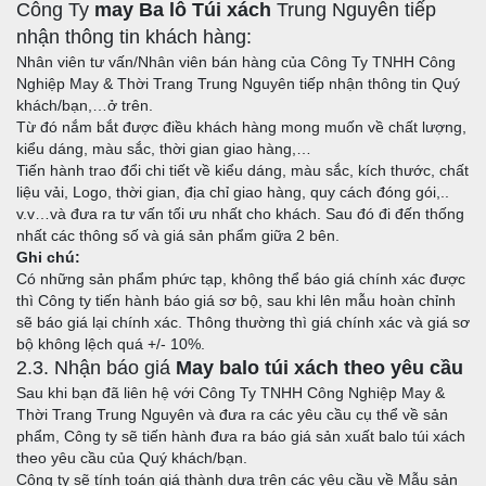
Công Ty
may Ba lô Túi xách
Trung Nguyên tiếp
nhận thông tin khách hàng:
Nhân viên tư vấn/Nhân viên bán hàng của Công Ty TNHH Công
Nghiệp May & Thời Trang Trung Nguyên tiếp nhận thông tin Quý
khách/bạn,…ở trên.
Từ đó nắm bắt được điều khách hàng mong muốn về chất lượng,
kiểu dáng, màu sắc, thời gian giao hàng,…
Tiến hành trao đổi chi tiết về kiểu dáng, màu sắc, kích thước, chất
liệu vải, Logo, thời gian, địa chỉ giao hàng, quy cách đóng gói,..
v.v…và đưa ra tư vấn tối ưu nhất cho khách. Sau đó đi đến thống
nhất các thông số và giá sản phẩm giữa 2 bên.
Ghi chú:
Có những sản phẩm phức tạp, không thể báo giá chính xác được
thì Công ty tiến hành báo giá sơ bộ, sau khi lên mẫu hoàn chỉnh
sẽ báo giá lại chính xác. Thông thường thì giá chính xác và giá sơ
bộ không lệch quá +/- 10%.
2.3. Nhận báo giá
May balo túi xách theo yêu cầu
Sau khi bạn đã liên hệ với Công Ty TNHH Công Nghiệp May &
Thời Trang Trung Nguyên và đưa ra các yêu cầu cụ thể về sản
phẩm, Công ty sẽ tiến hành đưa ra báo giá sản xuất balo túi xách
theo yêu cầu của Quý khách/bạn.
Công ty sẽ tính toán giá thành dựa trên các yêu cầu về Mẫu sản