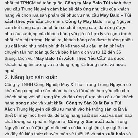
b. Cách thực hiện:
nhất tại TPHCM và toàn quốc,
Công ty May Balo Túi xách
theo
yêu cầu Trung Nguyên đảm bảo sẽ đáp ứng nhu cầu của khách
c. Yêu cầu cụ thể:
hàng về chọn lựa sản phẩm để phục vụ nhu cầu
May Balo – Túi
Ghi chú:
xách theo yêu cầu
cho mình.
Công ty May Balo
Trung Nguyên
cam kết cung cấp sản phẩm có chất lượng cao, đáp ứng được
2.2. Nhân viên tư vấn/Nhân viên bán hàng của Công
nhu cầu sử dụng của khách hàng với giá cả hợp lý và cạnh tranh
Ty may Ba lô Túi xách Trung Nguyên tiếp nhận thông tin
nhất trên thị trường. Ngoài ra, khách hàng còn được hưởng nhiều
khách hàng:
ưu đãi khác như miễn phí thiết kế theo yêu cầu, miễn phí vận
2.3. Nhận báo giá May balo túi xách theo yêu cầu
chuyển tận nơi toàn quốc và bảo hành dịch vụ từ 12 đến 36
tháng. Dịch vụ “
2.4. Làm mẫu – duyệt mẫu:
May Balo Túi Xách Theo Yêu Cầ
u” đã được
khách hàng tin tưởng và sử dụng rộng rãi trong nước và nước
2.5. THỎA THUẬN & KÝ HỢP ĐỒNG MAY BALO TÚI
ngoài.
XÁCH
2. Năng lực sản xuất:
2.6. SẢN XUẤT & VẬN CHUYỂN
Công ty TNHH Công Nghiệp May & Thời Trang Trung Nguyên có
khả năng cung cấp sản phẩm balo và túi xách theo yêu cầu cho
2.7. NGHIỆM THU, THANH TOÁN TIỀN CÒN LẠI,
khách hàng với số lượng lớn và đáp ứng được nhu cầu của khách
THANH LÝ HỢP ĐỒNG.
hàng trong nước và xuất khẩu.
Công ty Sản Xuất Balo Túi
IV. Chính sách bảo hành sản phẩm của Xưởng May balo
Xách
Trung Nguyên đã đầu tư mạnh vào hệ thống sản xuất và
túi xách Trung Nguyên
thiết bị máy móc hiện đại để tăng năng suất sản xuất và đảm bảo
chất lượng sản phẩm. Ngoài ra,
Công ty Sản xuất balo
Trung
a. Khái niệm & lưu ý:
Nguyên còn có đội ngũ nhân viên có kinh nghiệm, tay nghề cao
Hồ sơ, Chứng từ liên quan hợp lệ để sử dụng chính sách
và đầy đủ kiến thức chuyên môn về thiết kế và
sản xuất balo
và