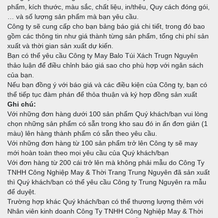
phẩm, kích thước, màu sắc, chất liệu, in/thêu, Quy cách đóng gói,
… và số lượng sản phẩm mà bạn yêu cầu.
Công ty sẽ cung cấp cho bạn bảng báo giá chi tiết, trong đó bao
gồm các thông tin như giá thành từng sản phẩm, tổng chi phí sản
xuất và thời gian sản xuất dự kiến.
Bạn có thể yêu cầu Công ty May Balo Túi Xách Trugn Nguyên
thảo luận để điều chỉnh báo giá sao cho phù hợp với ngân sách
của bạn.
Nếu bạn đồng ý với báo giá và các điều kiện của Công ty, bạn có
thể tiếp tục đàm phán để thỏa thuận và ký hợp đồng sản xuất
Ghi chú:
Với những đơn hàng dưới 100 sản phẩm Quý khách/bạn vui lòng
chọn những sản phẩm có sẵn trong kho sau đó in ấn đơn giản (1
màu) lên hàng thành phẩm có sẵn theo yêu cầu.
Với những đơn hàng từ 100 sản phẩm trở lên Công ty sẽ may
mới hoàn toàn theo mọi yêu cầu của Quý khách/bạn
Với đơn hàng từ 200 cái trở lên mà không phải mẫu do Công Ty
TNHH Công Nghiệp May & Thời Trang Trung Nguyên đã sản xuất
thì Quý khách/bạn có thể yêu cầu Công ty Trung Nguyên ra mẫu
để duyệt.
Trường hợp khác Quý khách/bạn có thể thương lượng thêm với
Nhân viên kinh doanh Công Ty TNHH Công Nghiệp May & Thời