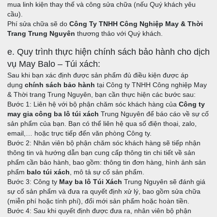
mua linh kiện thay thế và công sửa chữa (nếu Quý khách yêu
cầu).
Phí sửa chữa sẽ do
Công Ty TNHH Công Nghiệp May & Thời
Trang Trung Nguyên
thương thảo với Quý khách.
e. Quy trình thực hiện chính sách bảo hành cho dịch
vụ May Balo – Túi xách:
Sau khi bạn xác định được sản phẩm đủ điều kiện được áp
dụng
chính sách bảo hành
tại Công ty TNHH Công nghiệp May
& Thời trang Trung Nguyên, bạn cần thực hiện các bước sau:
Bước 1: Liên hệ với bộ phận chăm sóc khách hàng của
Công ty
may gia công ba lô túi xách
Trung Nguyên để báo cáo về sự cố
sản phẩm của bạn. Bạn có thể liên hệ qua số điện thoại, zalo,
email,… hoặc trực tiếp đến văn phòng Công ty.
Bước 2: Nhân viên bộ phận chăm sóc khách hàng sẽ tiếp nhận
thông tin và hướng dẫn bạn cung cấp thông tin chi tiết về sản
phẩm cần bảo hành, bao gồm: thông tin đơn hàng, hình ảnh sản
phẩm
balo túi xách
, mô tả sự cố sản phẩm.
Bước 3: Công ty
May ba lô Túi Xách
Trung Nguyên sẽ đánh giá
sự cố sản phẩm và đưa ra quyết định xử lý, bao gồm sửa chữa
(miễn phí hoặc tính phí), đổi mới sản phẩm hoặc hoàn tiền.
Bước 4: Sau khi quyết định được đưa ra, nhân viên bộ phận