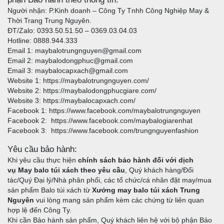
Người nhận: P.Kinh doanh – Công Ty Tnhh Công Nghiệp May &
Thời Trang Trung Nguyên.
ĐT/Zalo: 0393.50.51.50 – 0369.03.04.03
Hotline: 0888.944.333
Email 1: maybalotrungnguyen@gmail.com
Email 2: maybalodongphuc@gmail.com
Email 3: maybalocapxach@gmail.com
Website 1:
https://maybalotrungnguyen.com/
Website 2:
https://maybalodongphucgiare.com/
Website 3:
https://maybalocapxach.com/
Facebook 1:
https://www.facebook.com/maybalotrungnguyen
Facebook 2:
https://www.facebook.com/maybalogiarenhat
Facebook 3:
https://www.facebook.com/trungnguyenfashion
Yêu cầu bảo hành:
Khi yêu cầu thực hiện
chính sách bảo hành đối với dịch
vụ
May balo túi xách theo yêu cầu
, Quý khách hàng/Đối
tác/Quý Đại lý/Nhà phân phối, các tổ chức/cá nhân đặt may/mua
sản phẩm Balo túi xách từ
Xưởng may balo túi xách Trung
Nguyên
vui lòng mang sản phẩm kèm các chứng từ liên quan
hợp lệ đến Công Ty.
Khi cần Bảo hành sản phẩm, Quý khách liên hệ với bộ phận Bảo