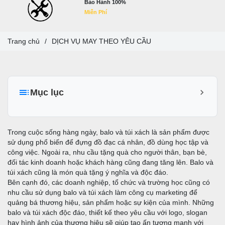
Bảo Hành 100%
Miễn Phí
Trang chủ
/
DỊCH VỤ MAY THEO YÊU CẦU
Mục lục
I. Giới thiệu về dịch vụ May Balo Túi Xách Theo yêu cầu tại
Công ty TNHH Công Nghiệp May & Thời Trang Trung
Trong cuộc sống hàng ngày, balo và túi xách là sản phẩm được
Nguyên:
sử dụng phổ biến để đựng đồ đạc cá nhân, đồ dùng học tập và
công việc. Ngoài ra, nhu cầu tặng quà cho người thân, bạn bè,
Giới thiệu dịch vụ:
đối tác kinh doanh hoặc khách hàng cũng đang tăng lên. Balo và
2. Năng lực sản xuất:
túi xách cũng là món quà tặng ý nghĩa và độc đáo.
Bên cạnh đó, các doanh nghiệp, tổ chức và trường học cũng có
3. Các dịch vụ May Balo túi xách tại Công ty:
nhu cầu sử dụng balo và túi xách làm công cụ marketing để
II. Lý do chọn Công ty TNHH Công Nghiệp May & Thời
quảng bá thương hiệu, sản phẩm hoặc sự kiện của mình. Những
Trang Trung Nguyên để thực hiện May Balo – Túi xách
balo và túi xách độc đáo, thiết kế theo yêu cầu với logo, slogan
theo yêu cầu cho mình?
hay hình ảnh của thương hiệu sẽ giúp tạo ấn tượng mạnh với