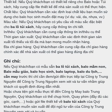
Thiết kế: Nếu Quý khách/bạn có thiết kế riêng cho Balo hoặc Túi
xách, hãy cung cấp file thiết kế để nhà sản xuất có thể thực hiện.
Chất liệu: Quý khách/bạn cần xác định loại chất liệu bạn muốn sử
dụng cho balo học sinh muốn đặt may (ví dụ: vải, da, nhựa, vv.)
Màu sắc: Nếu Quý khách/bạn có yêu cầu về màu sắc đặc biệt
cho
ba lô túi xách
, hãy cung cấp thông tin chi tiết.
In/thêu: Quý khách/bạn cần cung cấp thông tin in/thêu cụ thể
Thời gian sản xuất: Quý khách/bạn cần xác định thời gian sản
xuất tối thiểu và tối đa mà bạn mong muốn nhận hàng.
Địa chỉ giao hàng: Quý khách/bạn cần cung cấp địa chỉ giao hàng
chính xác để nhà sản xuất có thể giao hàng đúng địa chỉ
Ghi chú:
Nếu Quý khách/bạn có mẫu sẵn
ba lô túi xách, balo mầm non,
Balo mẫu giáo, balo học sinh, balo laptop, balo du lịch,…
cần may
trước thì chỉ cần đem/gửi đến trực tiếp tại Công ty Trung
Nguyên để Công ty Trung Nguyên xem xét và tư vấn nhằm giúp
khách có quyết định đúng đắn nhất.
Hoặc chưa tiện gửi mẫu thực tế đến Công ty May balo Trung
Nguyên, Quý khách/bạn có thể chụp hình, Quay phim (đầy đủ các
góc, cạnh,…) hoặc gửi file thiết kế về
balo túi xách
của Quý
khách/bạn muốn sản xuất để đội ngũ tư vấn của Công ty Trung
Nguyên xem xét và tư vấn.