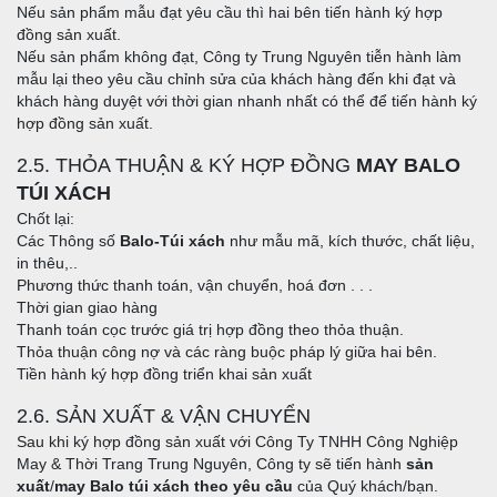
Nếu sản phẩm mẫu đạt yêu cầu thì hai bên tiến hành ký hợp
đồng sản xuất.
Nếu sản phẩm không đạt, Công ty Trung Nguyên tiễn hành làm
mẫu lại theo yêu cầu chỉnh sửa của khách hàng đến khi đạt và
khách hàng duyệt với thời gian nhanh nhất có thể để tiến hành ký
hợp đồng sản xuất.
2.5. THỎA THUẬN & KÝ HỢP ĐỒNG
MAY BALO
TÚI XÁCH
Chốt lại:
Các Thông số
Balo-Túi xách
như mẫu mã, kích thước, chất liệu,
in thêu,..
Phương thức thanh toán, vận chuyển, hoá đơn . . .
Thời gian giao hàng
Thanh toán cọc trước giá trị hợp đồng theo thỏa thuận.
Thỏa thuận công nợ và các ràng buộc pháp lý giữa hai bên.
Tiền hành ký hợp đồng triển khai sản xuất
2.6. SẢN XUẤT & VẬN CHUYỂN
Sau khi ký hợp đồng sản xuất với Công Ty TNHH Công Nghiệp
May & Thời Trang Trung Nguyên, Công ty sẽ tiến hành
sản
xuất
/
may Balo túi xách theo yêu cầu
của Quý khách/bạn.