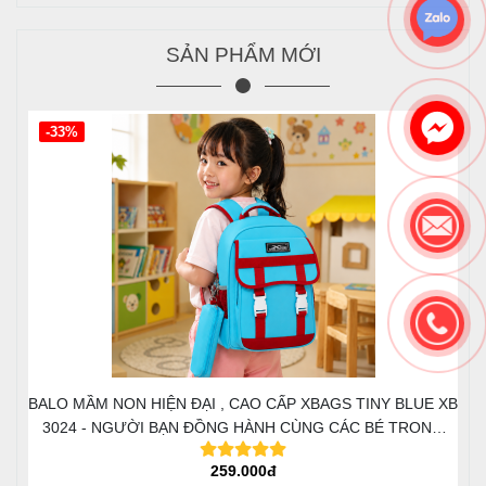
SẢN PHẨM MỚI
-33%
BALO MẦM NON HIỆN ĐẠI , CAO CẤP XBAGS TINY BLUE XB
3024 - NGƯỜI BẠN ĐỒNG HÀNH CÙNG CÁC BÉ TRONG
HÀNH TRÌNH ĐẦU ĐỜI
259.000đ