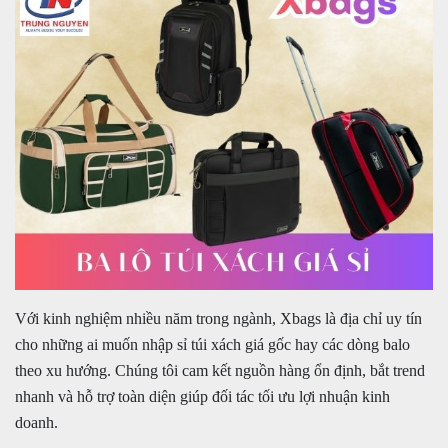
2. Báo giá & xác nhận đơn hàng
3. Sản xuất / xuất hàng nhanh
4. Giao hàng toàn quốc – hỗ trợ COD
VI. Lợi ích khi nhập ba lo túi xách giá sỉ tại Xbags
1. Tối ưu vốn
2. Mẫu mã bán chạy, dễ xoay vòng hàng
3. Cam kết nguồn hàng ổn định, lâu dài
VII. Kết luận
+ Mua lẻ hoặc làm Nhà phân phối/Đại lý bán hàng nhãn
hiệu TN Bags & Xbags:
[Hỗ trợ in Logo/thông tin khách hàng lên Sản phẩm chỉ từ
Với kinh nghiệm nhiều năm trong ngành, Xbags là địa chỉ uy tín
5 cái]
cho những ai muốn nhập sỉ túi xách giá gốc hay các dòng balo
+ May Balo–Túi xách–Đồng phục theo yêu cầu:
theo xu hướng. Chúng tôi cam kết nguồn hàng ổn định, bắt trend
nhanh và hỗ trợ toàn diện giúp đối tác tối ưu lợi nhuận kinh
doanh.