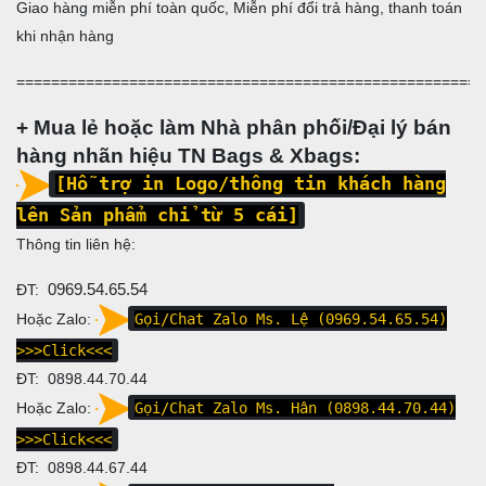
Giao hàng miễn phí toàn quốc, Miễn phí đổi trả hàng, thanh toán
khi nhận hàng
======================================================
+ Mua lẻ hoặc làm Nhà phân phối/Đại lý bán
hàng nhãn hiệu TN Bags & Xbags:
[Hỗ trợ in Logo/thông tin khách hàng
lên Sản phẩm chỉ từ 5 cái]
Thông tin liên hệ:
ĐT:
0969.54.65.54
Hoặc Zalo:
Gọi/Chat Zalo Ms. Lệ (0969.54.65.54)
>>>Click<<<
ĐT: 0898.44.70.44
Hoặc Zalo:
Gọi/Chat Zalo Ms. Hân (0898.44.70.44)
>>>Click<<<
ĐT:
0898.44.67.44