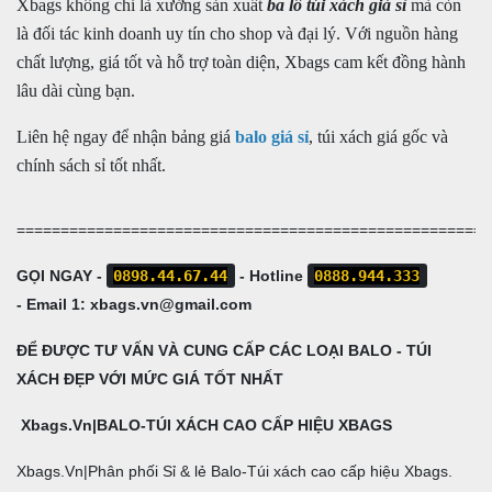
Xbags không chỉ là xưởng sản xuất
ba lô túi xách giá sỉ
mà còn
là đối tác kinh doanh uy tín cho shop và đại lý. Với nguồn hàng
chất lượng, giá tốt và hỗ trợ toàn diện, Xbags cam kết đồng hành
lâu dài cùng bạn.
Liên hệ ngay để nhận bảng giá
balo giá sỉ
, túi xách giá gốc và
chính sách sỉ tốt nhất.
======================================================
GỌI NGAY -
0898.44.67.44
-
Hotline
0888.944.333
-
Email 1:
xbags.vn@gmail.com
ĐỂ ĐƯỢC TƯ VẤN VÀ CUNG CẤP CÁC LOẠI BALO - TÚI
XÁCH ĐẸP VỚI MỨC GIÁ TỐT NHẤT
Xbags.Vn|BALO-TÚI XÁCH CAO CẤP HIỆU XBAGS
Xbags.Vn|Phân phối Sỉ & lẻ Balo-Túi xách cao cấp hiệu Xbags.