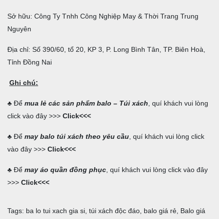
Sở hữu: Công Ty Tnhh Công Nghiệp May & Thời Trang Trung
Nguyên
Địa chỉ: Số 390/60, tổ 20, KP 3, P. Long Bình Tân, TP. Biên Hoà,
Tỉnh Đồng Nai
Ghi chú:
♣ Để
mua lẻ các sản phẩm balo – Túi xách
, quí khách vui lòng
click vào đây >>>
Click
<<<
♣ Để
may balo túi xách theo yêu cầu
, quí khách vui lòng click
vào đây >>>
Click
<<<
♣ Để
may áo quần đồng phục
, quí khách vui lòng click vào đây
>>>
Click
<<<
Tags:
ba lo tui xach gia si
,
túi xách độc đáo
,
balo giá rẻ
,
Balo giá