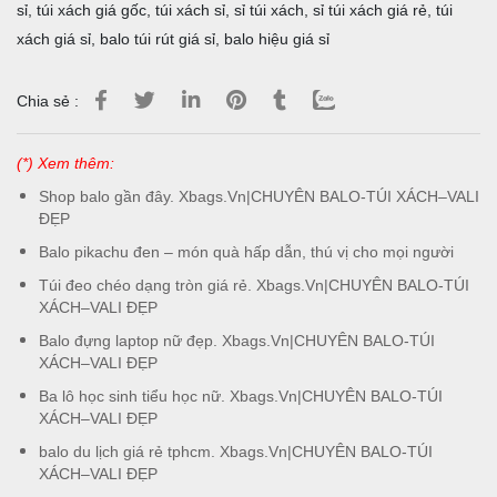
sỉ
,
túi xách giá gốc
,
túi xách sỉ
,
sỉ túi xách
,
sỉ túi xách giá rẻ
,
túi
xách giá sỉ
,
balo túi rút giá sỉ
,
balo hiệu giá sỉ
Chia sẻ :
(*) Xem thêm:
Shop balo gần đây. Xbags.Vn|CHUYÊN BALO-TÚI XÁCH–VALI
ĐẸP
Balo pikachu đen – món quà hấp dẫn, thú vị cho mọi người
Túi đeo chéo dạng tròn giá rẻ. Xbags.Vn|CHUYÊN BALO-TÚI
XÁCH–VALI ĐẸP
Balo đựng laptop nữ đẹp. Xbags.Vn|CHUYÊN BALO-TÚI
XÁCH–VALI ĐẸP
Ba lô học sinh tiểu học nữ. Xbags.Vn|CHUYÊN BALO-TÚI
XÁCH–VALI ĐẸP
balo du lịch giá rẻ tphcm. Xbags.Vn|CHUYÊN BALO-TÚI
XÁCH–VALI ĐẸP