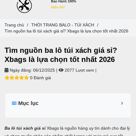
Bảo Hành 100%
Miễn Phí
Trang chủ
/
THỜI TRANG BALO - TÚI XÁCH
/
Tìm nguồn ba lô túi xách giá sỉ? Xbags là lựa chọn tốt nhất 2026
Tìm nguồn ba lô túi xách giá sỉ?
Xbags là lựa chọn tốt nhất 2026
Ngày đăng:
06/12/2025 |
2077 Lượt xem
|
0 Đánh giá
Mục lục
I. Giới thiệu Xbags - xưởng chuyên sỉ ba lô túi xách giá sỉ
tận xưởng
Ba lô túi xách giá sỉ
Xbags là nguồn hàng uy tín dành cho đại lý
II. Vì sao nên nhập ba lô túi xách giá sỉ tại Xbags?
và shop muốn nhập sản phẩm chất lượng với mức giá cực tốt.