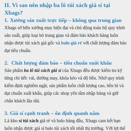
II. Vì sao nên nhập ba lô túi xách giá sỉ tại
Xbags?
1. Xưởng sản xuất trực tiếp – không qua trung gian
Xbags sở hữu xưởng may hiện đại và chủ động toàn bộ quy trình
sản xuất, giúp loại bỏ trung gian và đảm bảo khách hàng luôn
nhận được túi xách giá gốc và
balo giá rẻ
với chất lượng đảm bảo
đạt tiêu chuẩn.
2. Chất lượng đảm bảo – tiêu chuẩn xuất khẩu
Sản phẩm
ba lô túi xách giá sỉ
của Xbags đều được kiểm tra kỹ
từng chi tiết: vải, đường may, khóa kéo và độ bền. Nhờ quy trình
kiểm định nghiêm ngặt, sản phẩm luôn chất lượng cao, bền bỉ và
đạt chuẩn xuất khẩu, giúp các shop yên tâm nhập hàng và giữ
chân khách lâu dài.
3. Giá sỉ cạnh tranh – ổn định quanh năm
Là kho
sỉ túi xách
giá rẻ và balo hàng đầu, Xbags cam kết bạn
luôn nhận được giá sỉ balo túi xách tốt nhất thị trường. Với lợi thế