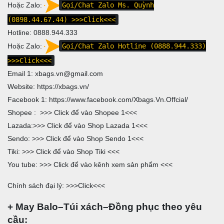
Hoặc Zalo:
Gọi/Chat Zalo Ms. Quỳnh
(0898.44.67.44)
>>>Click<<<
Hotline:
0888.944.333
Hoặc Zalo:
Gọi/Chat Zalo Hotline (0888.944.333)
>>>Click<<<
Email 1:
xbags.vn@gmail.com
Website:
https://xbags.vn/
Facebook 1:
https://www.facebook.com/Xbags.Vn.Offcial/
Shopee : >>>
Click để vào Shopee 1
<<<
Lazada:>>>
Click để vào Shop Lazada 1
<<<
Sendo: >>>
Click để vào Shop Sendo 1
<<<
Tiki: >>>
Click để vào Shop Tiki
<<<
You tube: >>>
Click để vào kênh xem sản phẩm
<<<
Chính sách đại lý: >>>
Click
<<<
+ May Balo–Túi xách–Đồng phục theo yêu
cầu: