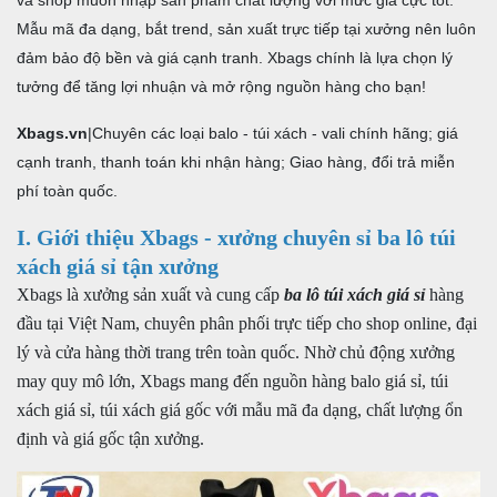
1. Xưởng sản xuất trực tiếp – không qua trung gian
Mẫu mã đa dạng, bắt trend, sản xuất trực tiếp tại xưởng nên luôn
đảm bảo độ bền và giá cạnh tranh. Xbags chính là lựa chọn lý
2. Chất lượng đảm bảo – tiêu chuẩn xuất khẩu
tưởng để tăng lợi nhuận và mở rộng nguồn hàng cho bạn!
3. Giá sỉ cạnh tranh – ổn định quanh năm
4. Mẫu mã ba lô túi xách giá sỉ đa dạng
Xbags.vn
|Chuyên các loại balo - túi xách - vali chính hãng; giá
III. Danh mục sản phẩm sỉ đa dạng
cạnh tranh, thanh toán khi nhận hàng; Giao hàng, đổi trả miễn
1. Chuyên sỉ balo giá rẻ và chất lượng
phí toàn quốc.
2. Cung cấp túi xách số lượng lớn giá sỉ
I. Giới thiệu Xbags - xưởng chuyên sỉ ba lô túi
3. Sỉ balo túi xách theo yêu cầu
xách giá sỉ tận xưởng
IV. Chính sách sỉ và hỗ trợ toàn diện
Xbags là xưởng sản xuất và cung cấp
ba lô túi xách giá sỉ
hàng
1. Bảng giá và chính sách sỉ linh hoạt
đầu tại Việt Nam, chuyên phân phối trực tiếp cho shop online, đại
lý và cửa hàng thời trang trên toàn quốc. Nhờ chủ động xưởng
2. Hỗ trợ vận chuyển
may quy mô lớn, Xbags mang đến nguồn hàng balo giá sỉ, túi
3. Chính sách bảo hành và đổi trả
xách giá sỉ, túi xách giá gốc với mẫu mã đa dạng, chất lượng ổn
4. Hỗ trợ đại lý mới từ A–Z
định và giá gốc tận xưởng.
V. Quy trình nhập sỉ từ A-Z
1. Chọn mẫu – tư vấn sản phẩm phù hợp