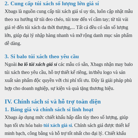
2. Cung cấp túi xách số lượng lớn giá sỉ
Xbags là nguồn cung cấp túi xách giá sỉ uy tín, luôn cập nhật mẫu
theo xu hướng từ túi đeo chéo, túi tote đến ví cầm tay; từ túi vải
giá rẻ đến túi xách da thời thượng,... Tất cả đều có sẵn số lượng
lớn, giúp đại lý nhập hàng nhanh và mở rộng danh mục sản phẩm
dễ dàng.
3. Sỉ balo túi xách theo yêu cầu
Ngoài
ba lô túi xách giá sỉ
các mẫu có sẵn, Xbags nhận may balo
túi xách theo yêu cầu, hỗ trợ thiết kế riêng, in/thêu logo và sản
xuất sản phẩm độc quyền với chi phí tối ưu. Đây là giải pháp phù
hợp cho doanh nghiệp, sự kiện và quà tặng thương hiệu.
IV. Chính sách sỉ và hỗ trợ toàn diện
1. Bảng giá và chính sách sỉ linh hoạt
Xbags áp dụng mức chiết khấu hấp dẫn tùy theo số lượng, giúp
bạn tối ưu hóa balo
túi xách giá sỉ
. Chính sách giá được thiết kế
minh bạch, công bằng và hỗ trợ tốt nhất cho đại lý. Chiết khấu