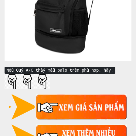
Nếu Quý A/C thấy mẫu balo trên phù hợp, hãy: