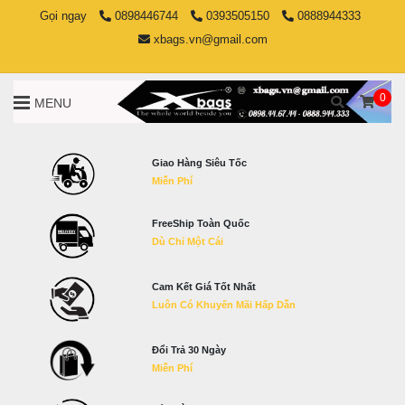
Gọi ngay
0898446744
0393505150
0888944333
xbags.vn@gmail.com
0
MENU
Giao Hàng Siêu Tốc
Miễn Phí
FreeShip Toàn Quốc
Dù Chỉ Một Cái
Cam Kết Giá Tốt Nhất
Luôn Có Khuyến Mãi Hấp Dẫn
Đổi Trả 30 Ngày
Miễn Phí