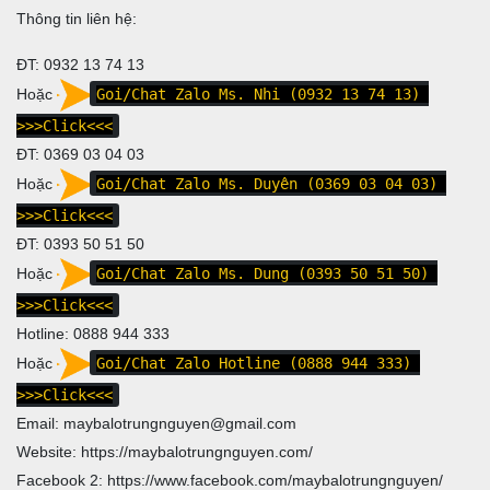
Thông tin liên hệ:
ĐT: 0932 13 74 13
Hoặc
Goi/Chat Zalo Ms. Nhi (0932 13 74 13)
>>>Click<<<
ĐT:
0369 03 04 03
Hoặc
Goi/Chat Zalo Ms. Duyên (0369 03 04 03)
>>>Click<<<
ĐT:
0393 50 51 50
Hoặc
Goi/Chat Zalo Ms. Dung (0393 50 51 50)
>>>Click<<<
Hotline:
0888 944 333
Hoặc
Goi/Chat Zalo Hotline (0888 944 333)
>>>Click<<<
Email: maybalotrungnguyen@gmail.com
Website:
https://maybalotrungnguyen.com/
Facebook 2:
https://www.facebook.com/maybalotrungnguyen
/