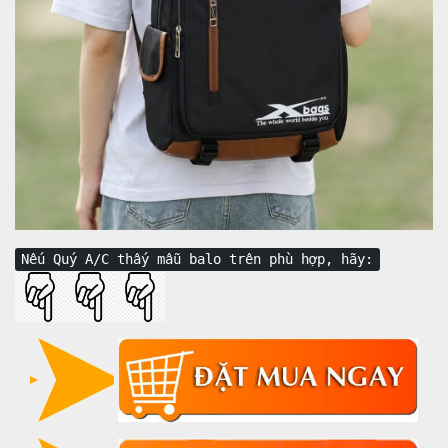
Nếu Quý A/C thấy mẫu balo trên phù hợp, hãy: