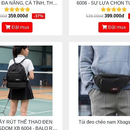
Ế ĐA NĂNG, CÁ TÍNH, THỜI
6006 - SỰ LỰA CHỌN T
TRANG
CHO NHỮNG CHUYẾN D
359.000đ
CÔNG TÁC
399.000đ
000đ
-37%
539.000đ
Đặt mua
Đặt mua
ÂY RÚT THỂ THAO ĐEN
Túi đeo chéo nam Xbag
DOM XB 6004 - BALO RÚT