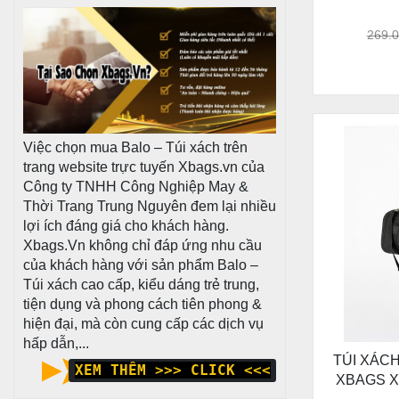
ĐỰNG GIÀ
TH
269.
Việc chọn mua Balo – Túi xách trên
trang website trực tuyến Xbags.vn của
Công ty TNHH Công Nghiệp May &
Thời Trang Trung Nguyên đem lại nhiều
lợi ích đáng giá cho khách hàng.
Xbags.Vn không chỉ đáp ứng nhu cầu
của khách hàng với sản phẩm Balo –
Túi xách cao cấp, kiểu dáng trẻ trung,
tiện dụng và phong cách tiên phong &
hiện đại, mà còn cung cấp các dịch vụ
hấp dẫn,...
TÚI XÁC
XEM THÊM >>> CLICK <<<
XBAGS X