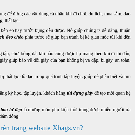
dụng để đựng các vật dụng cá nhân khi đi chơi, du lịch, mua sắm, dạo
 thất lạc.
g, bên eo hay trước bụng đều được. Nó giúp chúng ta dễ dàng, thuận
ch đeo chéo
phía trước sẽ giúp bạn tránh bị kẻ gian móc túi khi đến
 tập, chơi bóng đá; khi nào cũng được họ mang theo khi đi thi đấu,
giày giúp bảo vệ đôi giày của bạn không bị va đập, bị gãy, an toàn,
ị thất lạc đồ đạc trong quá trình tập luyện, giúp dễ phân biệt và tìm
đăng ký học, tập luyện, khách hàng
túi đựng giày
để tạo mối quan hệ
 bao tử đẹp
là những món phụ kiện thời trang được nhiều người ưa
ớc đám đông.
 trên trang website Xbags.vn?