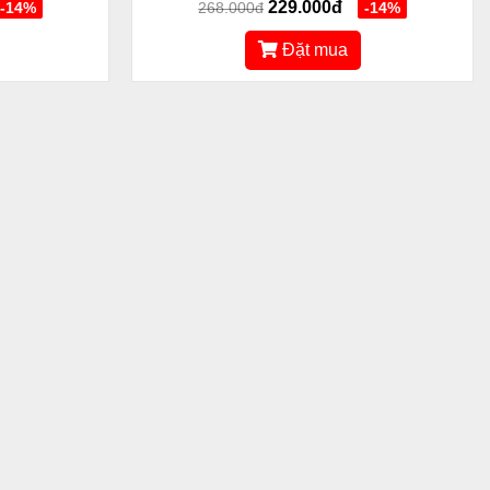
229.000đ
-14%
268.000đ
-14%
Đặt mua