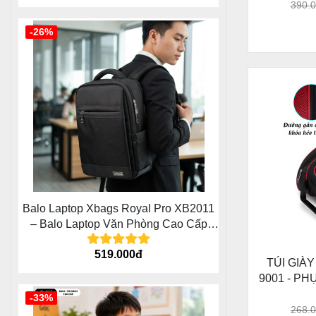
390.
-26%
Balo Laptop Xbags Royal Pro XB2011
– Balo Laptop Văn Phòng Cao Cấp
Cho Doanh Nhân Trẻ
519.000đ
TÚI GIÀ
9001 - P
ĐÔI 
-33%
268.