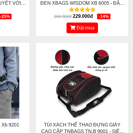
UYỆT VỜI
ĐEN XBAGS WISDOM XB 6005 - ĐẬM
U LỊCH,
CHẤT CÁ TÍNH, CHỐNG NƯỚC TỐT,
CÓ NGĂN ĐỰNG GIÀY
229.000đ
-25%
269.000đ
-14%
Đặt mua
s Xb 9201
TÚI XÁCH THỂ THAO ĐỰNG GIÀY
CAO CẤP TNBAGS TN.B 9001 - SIÊU