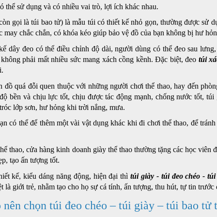
ó thể sử dụng và có nhiều vai trò, lợi ích khác nhau.
còn gọi là túi bao tử) là mẫu túi có thiết kế nhỏ gọn, thường được sử 
may chắc chắn, có khóa kéo giúp bảo vệ đồ của bạn không bị hư hỏng,
 kế dây đeo có thể điều chỉnh độ dài, người dùng có thể đeo sau lưn
, không phải mất nhiều sức mang xách cồng kềnh. Đặc biệt, đeo
túi xá
i.
 đồ quá đỗi quen thuộc với những người chơi thể thao, hay đến phòng
 độ bền và chịu lực tốt, chịu được tác động mạnh, chống nước tốt, túi 
róc lớp sơn, hư hỏng khi trời nắng, mưa.
n có thể để thêm một vài vật dụng khác khi đi chơi thể thao, để tránh b
thể thao, cửa hàng kinh doanh giày thể thao thường tặng các học viên 
đẹp, tạo ấn tượng tốt.
hiết kế, kiểu dáng năng động, hiện đại thì
túi giày - túi đeo chéo -
túi
t là giới trẻ, nhằm tạo cho họ sự cá tính, ấn tượng, thu hút, tự tin trư
o nên chọn túi đeo chéo – túi giày – túi bao tử