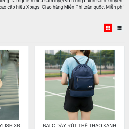
hững trải nghiệm mua sắm tuyệt vời cùng chính sách khuyến
ử cao cấp hiệu Xbags. Giao hàng Miễn Phí toàn quốc, Miễn phí
YLISH XB
BALO DÂY RÚT THỂ THAO XANH