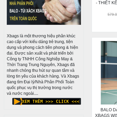
- THIẾT K
579.
Xbags là một thương hiệu phân khúc
cao cấp với kiểu dáng trẻ trung, tiện
dụng và phong cách tiên phong & hiện
đại. Được sản xuất và phát triển bởi
Công ty TNHH Công Nghiệp May &
Thời Trang Trung Nguyên, Xbags đã
nhanh chóng thu hút sự quan tâm và
lòng tin yêu của khách hàng. Và Xbags
đang tìm Đại lý/Nhà Phân Phối Toàn
quốc phục vụ thị trường trong nước
và nước ngoài....
XEM THÊM >>> CLICK <<<
BALO D
XBAGS WIS