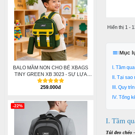
Hiển thị 1 - 
Mục l
I. Tầm qua
BALO MẦM NON CHO BÉ XBAGS
TINY GREEN XB 3023 - SỰ LỰA
II. Tại sao
CHỌN THÍCH HỢP CHO CÁC BÉ , DỄ
III. Quy tr
259.000đ
THƯƠNG , ĐÁNG YÊU
IV. Tổng kế
-22%
I. Tầm qu
Túi đeo chéo –