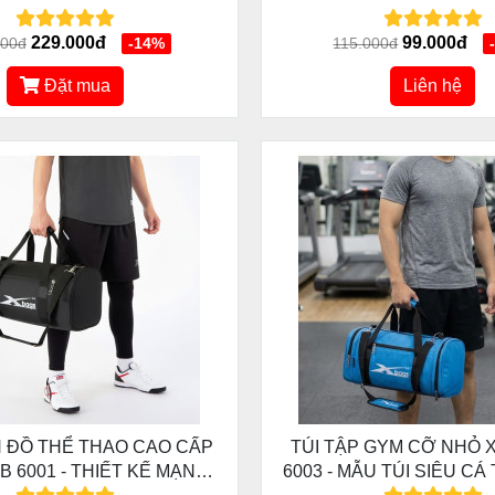
Y, ĐỒ TẬP GYM CAO CẤP,
IẾT KẾ TRẺ TRUNG
229.000đ
99.000đ
000đ
-14%
115.000đ
Đặt mua
Liên hệ
H ĐỒ THỂ THAO CAO CẤP
TÚI TẬP GYM CỠ NHỎ 
B 6001 - THIẾT KẾ MẠNH
6003 - MẪU TÚI SIÊU CÁ 