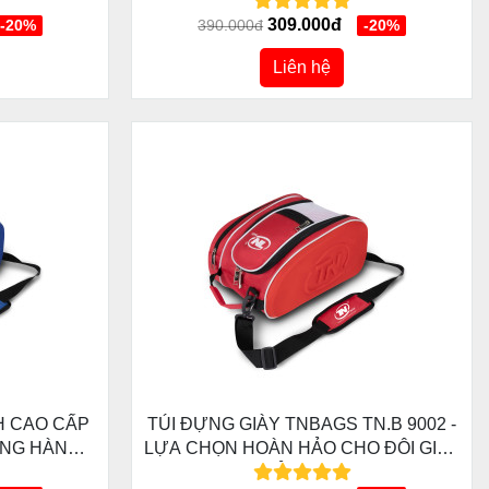
HỂ THAO
DỤNG
309.000đ
-20%
390.000đ
-20%
Liên hệ
H CAO CẤP
TÚI ĐỰNG GIÀY TNBAGS TN.B 9002 -
ỒNG HÀNH
LỰA CHỌN HOÀN HẢO CHO ĐÔI GIÀY
TRẬN ĐẤU
CỦA BẠN