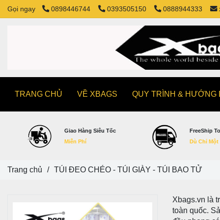
Gọi ngay
0898446744
0393505150
0888944333
TRANG CHỦ
VỀ XBAGS
QUY TRÌNH & HƯỚNG
Giao Hàng Siêu Tốc
FreeShip T
Miễn Phí
Dù Chỉ Một
Trang chủ
/
TÚI ĐEO CHÉO - TÚI GIÀY - TÚI BAO TỬ
Xbags.vn là t
toàn quốc. Sả