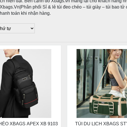
ch hiện đại. Bên cạnh đó Xbags.vn mang lại cho khách hàng n
Xbags.Vn|Phân phối Sỉ & lẻ túi đeo chéo – túi giày – túi bao t
 thanh toán khi nhận hàng.
HÉO XBAGS APEX XB 9103
TÚI DU LỊCH XBAGS ST