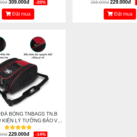
309.000đ
229.000đ
000đ
-20%
268.000đ
Đặt mua
Đặt mua
Y ĐÁ BÓNG TNBAGS TN.B
HỤ KIỆN LÝ TƯỞNG BẢO VỆ
GIÀY LUÔN BỀN ĐẸP
229.000đ
000đ
-14%