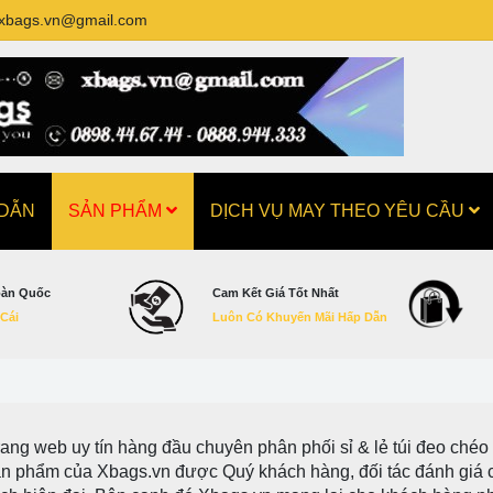
xbags.vn@gmail.com
 DẪN
SẢN PHẨM
DỊCH VỤ MAY THEO YÊU CẦU
oàn Quốc
Cam Kết Giá Tốt Nhất
 Cái
Luôn Có Khuyến Mãi Hấp Dẫn
rang web uy tín hàng đầu chuyên phân phối sỉ & lẻ túi đeo chéo –
n phẩm của Xbags.vn được Quý khách hàng, đối tác đánh giá cao