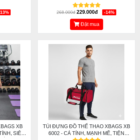
BỀN, SIÊU ĐẸP, CHỐNG NƯỚC
TUYỆT ĐỐI
229.000đ
-13%
268.000đ
-14%
Đặt mua
XBAGS XB
TÚI ĐỰNG ĐỒ THỂ THAO XBAGS XB
TÍNH, SIÊU
6002 - CÁ TÍNH, MẠNH MẼ, TIỆN