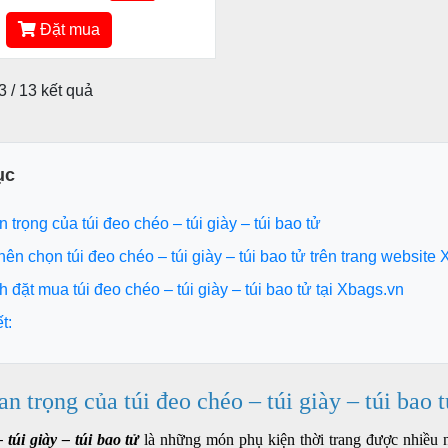
Đặt mua
13 / 13 kết quả
ục
n trọng của túi đeo chéo – túi giày – túi bao tử
 nên chọn túi đeo chéo – túi giày – túi bao tử trên trang website
ình đặt mua túi đeo chéo – túi giày – túi bao tử tại Xbags.vn
t:
an trọng của túi đeo chéo – túi giày – túi b
 túi giày – túi bao tử
là những món phụ kiện thời trang được nhiều ng