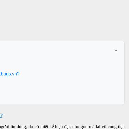
 Xbags.vn?
ao tử
ười tin dùng, do có thiết kế hiện đại, nhỏ gọn mà lại vô cùng tiện