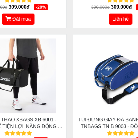
IỆN ĐẠI, THÔNG MINH
HOT CHO DÂN CHƠI T
309.000đ
309.000đ
000đ
-20%
390.000đ
Đặt mua
Liên hệ
 THAO XBAGS XB 6001 -
TÚI ĐỰNG GIÀY ĐÁ BAN
Ế TIỆN LỢI, NĂNG ĐỘNG,
TNBAGS TN.B 9003 - Đ
THÔNG MINH
CÙNG BẠN TRONG MỌI 