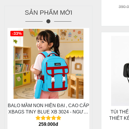
MẼ, H
390.
SẢN PHẨM MỚI
-33%
BALO MẦM NON HIỆN ĐẠI , CAO CẤP
XBAGS TINY BLUE XB 3024 - NGƯỜI
TÚI THỂ
BẠN ĐỒNG HÀNH CÙNG CÁC BÉ
THIẾT K
259.000đ
TRONG HÀNH TRÌNH ĐẦU ĐỜI