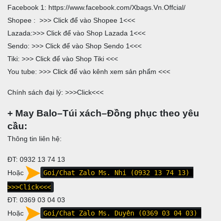
Facebook 1:
https://www.facebook.com/Xbags.Vn.Offcial/
Shopee : >>>
Click để vào Shopee 1
<<<
Lazada:>>>
Click để vào Shop Lazada 1
<<<
Sendo: >>>
Click để vào Shop Sendo 1
<<<
Tiki: >>>
Click để vào Shop Tiki
<<<
You tube: >>>
Click để vào kênh xem sản phẩm
<<<
Chính sách đại lý: >>>
Click
<<<
+ May Balo–Túi xách–Đồng phục theo yêu
cầu:
Thông tin liên hệ:
ĐT: 0932 13 74 13
Hoặc
Goi/Chat Zalo Ms. Nhi (0932 13 74 13)
>>>Click<<<
ĐT:
0369 03 04 03
Hoặc
Goi/Chat Zalo Ms. Duyên (0369 03 04 03)