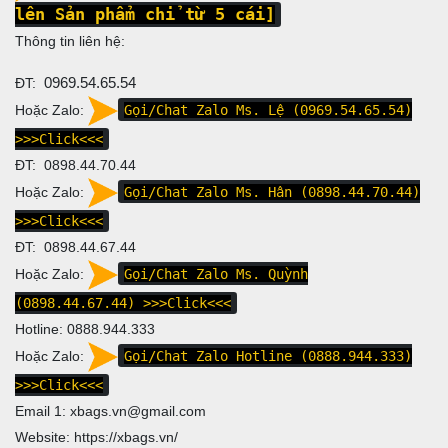
lên Sản phẩm chỉ từ 5 cái]
Thông tin liên hệ:
ĐT:
0969.54.65.54
Hoặc Zalo:
Gọi/Chat Zalo Ms. Lệ (0969.54.65.54)
>>>Click<<<
ĐT: 0898.44.70.44
Hoặc Zalo:
Gọi/Chat Zalo Ms. Hân (0898.44.70.44)
>>>Click<<<
ĐT:
0898.44.67.44
Hoặc Zalo:
Gọi/Chat Zalo Ms. Quỳnh
(0898.44.67.44)
>>>Click<<<
Hotline:
0888.944.333
Hoặc Zalo:
Gọi/Chat Zalo Hotline (0888.944.333)
>>>Click<<<
Email 1:
xbags.vn@gmail.com
Website:
https://xbags.vn/