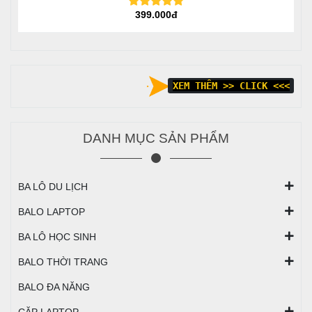
399.000đ
XEM THÊM >> CLICK <<<
DANH MỤC SẢN PHẨM
BA LÔ DU LỊCH
BALO LAPTOP
BA LÔ HỌC SINH
BALO THỜI TRANG
BALO ĐA NĂNG
CẶP LAPTOP