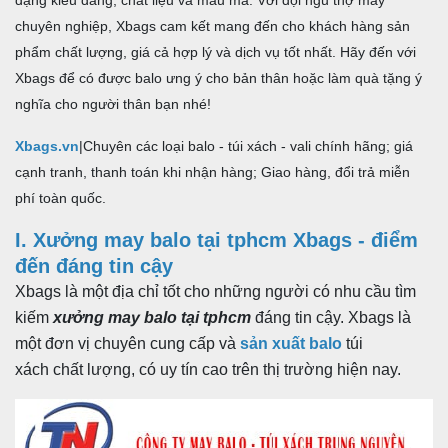
2. Sử dụng vật liệu chất lượng
chuyên nghiệp, Xbags cam kết mang đến cho khách hàng sản
3. Dịch vụ tư vấn nhiệt tình và chuyên nghiệp
phẩm chất lượng, giá cả hợp lý và dịch vụ tốt nhất. Hãy đến với
Xbags để có được balo ưng ý cho bản thân hoặc làm quà tặng ý
4. Giao hàng nhanh chóng và đúng hẹn
nghĩa cho người thân bạn nhé!
II. Dịch vụ cung cấp tại xưởng may balo tại TPHCM Xbags
1. Thiết kế và may balo theo yêu cầu
Xbags.vn
|Chuyên các loại balo - túi xách - vali chính hãng; giá
2. Sản xuất balo số lượng lớn
cạnh tranh, thanh toán khi nhận hàng; Giao hàng, đổi trả miễn
phí toàn quốc.
3. Sửa chữa, bảo dưỡng balo
4. In ấn logo và hình ảnh trên balo
I. Xưởng may balo tại tphcm Xbags - điểm
5. Gia công và may balo theo mẫu
đến đáng tin cậy
III. Lợi ích khi đến xưởng may balo tại TPHCM
Xbags là một địa chỉ tốt cho những người có nhu cầu tìm
1. Đảm bảo chất lượng sản phẩm
kiếm
xưởng may balo tại tphcm
đáng tin cậy. Xbags là
một đơn vị chuyên cung cấp và
sản xuất balo
túi
2. Giá cả cạnh tranh
xách chất lượng, có uy tín cao trên thị trường hiện nay.
3. Tối ưu hóa
4. Sự đa dạng mẫu mã
5. Bảo hành và đổi trả