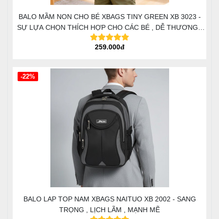
BALO MẦM NON CHO BÉ XBAGS TINY GREEN XB 3023 -
SỰ LỰA CHỌN THÍCH HỢP CHO CÁC BÉ , DỄ THƯƠNG ,
ĐÁNG YÊU
259.000đ
-22%
BALO LAP TOP NAM XBAGS NAITUO XB 2002 - SANG
TRỌNG , LỊCH LÃM , MẠNH MẼ