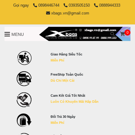
Gọi ngay
0898446744
0393505150
0888944333
xbags.vn@gmail.com
0
MENU
Giao Hàng Siêu Tốc
Miễn Phí
FreeShip Toàn Quốc
Dù Chỉ Một Cái
Cam Kết Giá Tốt Nhất
Luôn Có Khuyến Mãi Hấp Dẫn
Đổi Trả 30 Ngày
Miễn Phí