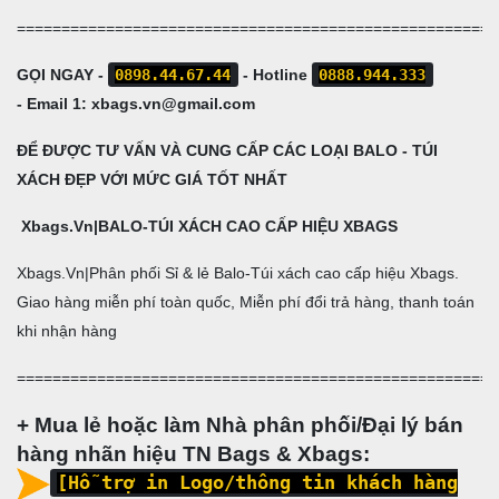
======================================================
GỌI NGAY -
0898.44.67.44
-
Hotline
0888.944.333
-
Email 1:
xbags.vn@gmail.com
ĐỂ ĐƯỢC TƯ VẤN VÀ CUNG CẤP CÁC LOẠI BALO - TÚI
XÁCH ĐẸP VỚI MỨC GIÁ TỐT NHẤT
Xbags.Vn|BALO-TÚI XÁCH CAO CẤP HIỆU XBAGS
Xbags.Vn|Phân phối Sỉ & lẻ Balo-Túi xách cao cấp hiệu Xbags.
Giao hàng miễn phí toàn quốc, Miễn phí đổi trả hàng, thanh toán
khi nhận hàng
======================================================
+ Mua lẻ hoặc làm Nhà phân phối/Đại lý bán
hàng nhãn hiệu TN Bags & Xbags:
[Hỗ trợ in Logo/thông tin khách hàng