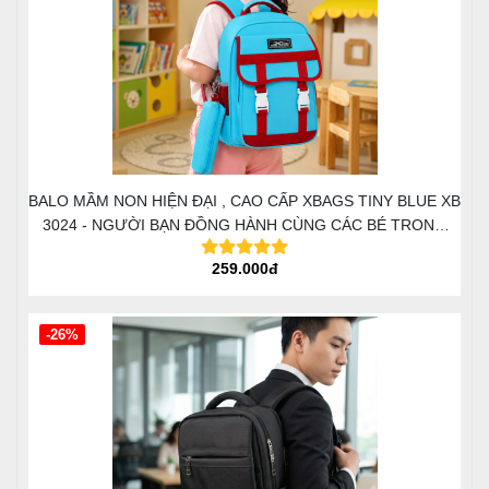
BALO MẦM NON HIỆN ĐẠI , CAO CẤP XBAGS TINY BLUE XB
3024 - NGƯỜI BẠN ĐỒNG HÀNH CÙNG CÁC BÉ TRONG
HÀNH TRÌNH ĐẦU ĐỜI
259.000đ
-26%