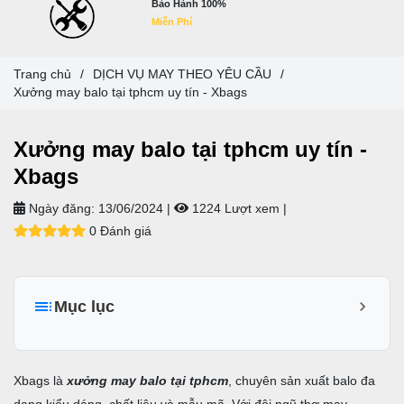
Bảo Hành 100%
Miễn Phí
Trang chủ
/
DỊCH VỤ MAY THEO YÊU CẦU
/
Xưởng may balo tại tphcm uy tín - Xbags
Xưởng may balo tại tphcm uy tín -
Xbags
Ngày đăng:
13/06/2024 |
1224 Lượt xem
|
0 Đánh giá
Mục lục
I. Xưởng may balo tại tphcm Xbags - điểm đến đáng tin
cậy
Xbags là
xưởng may balo tại tphcm
, chuyên sản xuất balo đa
1. Đội ngũ thợ may tay nghề cao
dạng kiểu dáng, chất liệu và mẫu mã. Với đội ngũ thợ may