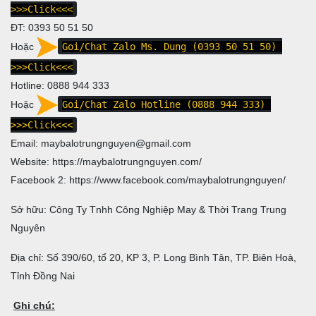
>>>Click<<<
ĐT:
0393 50 51 50
Hoặc
Goi/Chat Zalo Ms. Dung (0393 50 51 50)
>>>Click<<<
Hotline:
0888 944 333
Hoặc
Goi/Chat Zalo Hotline (0888 944 333)
>>>Click<<<
Email: maybalotrungnguyen@gmail.com
Website:
https://maybalotrungnguyen.com/
Facebook 2:
https://www.facebook.com/maybalotrungnguyen
/
Sở hữu: Công Ty Tnhh Công Nghiệp May & Thời Trang Trung
Nguyên
Địa chỉ: Số 390/60, tổ 20, KP 3, P. Long Bình Tân, TP. Biên Hoà,
Tỉnh Đồng Nai
Ghi chú: