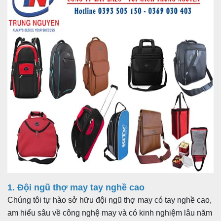
+ Mua lẻ hoặc làm Nhà phân phối/Đại lý bán hàng nhãn
hiệu TN Bags & Xbags:
[Hỗ trợ in Logo/thông tin khách hàng lên Sản phẩm chỉ từ
5 cái]
+ May Balo–Túi xách–Đồng phục theo yêu cầu:
1. Đội ngũ thợ may tay nghề cao
Chúng tôi tự hào sở hữu đội ngũ thợ may có tay nghề cao,
am hiểu sâu về công nghệ may và có kinh nghiệm lâu năm