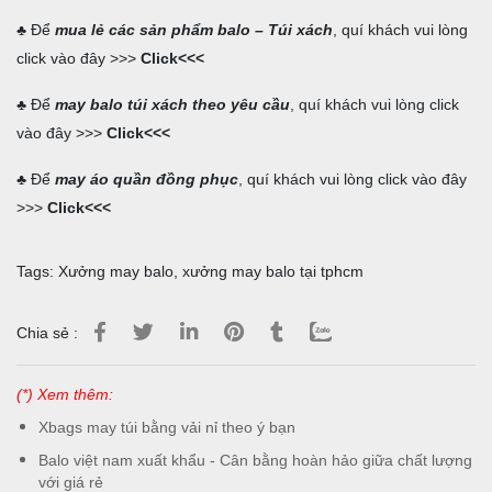
♣ Để
mua lẻ các sản phẩm balo – Túi xách
, quí khách vui lòng
click vào đây >>>
Click
<<<
♣ Để
may balo túi xách theo yêu cầu
, quí khách vui lòng click
vào đây >>>
Click
<<<
♣ Để
may áo quần đồng phục
, quí khách vui lòng click vào đây
>>>
Click
<<<
Tags:
Xưởng may balo
,
xưởng may balo tại tphcm
Chia sẻ :
(*) Xem thêm:
Xbags may túi bằng vải nỉ theo ý bạn
Balo việt nam xuất khẩu - Cân bằng hoàn hảo giữa chất lượng
với giá rẻ