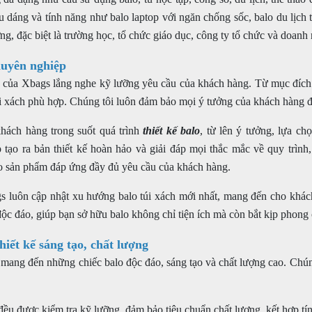
ểu dáng và tính năng như balo laptop với ngăn chống sốc, balo du lịch
ng, đặc biệt là trường học, tổ chức giáo dục, công ty tổ chức và doanh 
huyên nghiệp
 của Xbags lắng nghe kỹ lưỡng yêu cầu của khách hàng. Từ mục đích s
i xách phù hợp. Chúng tôi luôn đảm bảo mọi ý tưởng của khách hàng 
hách hàng trong suốt quá trình
thiết kế balo
, từ lên ý tưởng, lựa ch
 tạo ra bản thiết kế hoàn hảo và giải đáp mọi thắc mắc về quy trình
o sản phẩm đáp ứng đầy đủ yêu cầu của khách hàng.
s luôn cập nhật xu hướng balo túi xách mới nhất, mang đến cho khách
 độc đáo, giúp bạn sở hữu balo không chỉ tiện ích mà còn bắt kịp phong
hiết kế sáng tạo, chất lượng
mang đến những chiếc balo độc đáo, sáng tạo và chất lượng cao. Chúng
ều được kiểm tra kỹ lưỡng, đảm bảo tiêu chuẩn chất lượng, kết hợp t