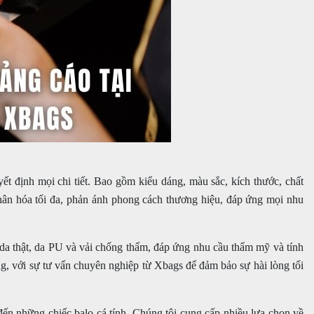
t định mọi chi tiết. Bao gồm kiểu dáng, màu sắc, kích thước, chất
hân hóa tối đa, phản ánh phong cách thương hiệu, đáp ứng mọi nhu
 da thật, da PU và vải chống thấm, đáp ứng nhu cầu thẩm mỹ và tính
g, với sự tư vấn chuyên nghiệp từ Xbags để đảm bảo sự hài lòng tối
đến những chiếc balo cá tính. Chúng tôi cung cấp nhiều lựa chọn về