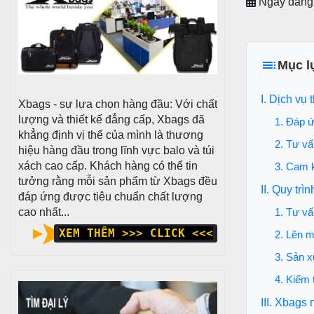
Ngày đăng
Mục l
I. Dịch vụ
Xbags - sự lựa chọn hàng đầu: Với chất
lượng và thiết kế đẳng cấp, Xbags đã
1. Đáp 
khẳng định vị thế của mình là thương
2. Tư v
hiệu hàng đầu trong lĩnh vực balo và túi
xách cao cấp. Khách hàng có thể tin
3. Cam k
tưởng rằng mỗi sản phẩm từ Xbags đều
II. Quy trì
đáp ứng được tiêu chuẩn chất lượng
cao nhất...
1. Tư vấ
XEM THÊM >>> CLICK <<<
2. Lên m
3. Sản x
4. Kiểm 
III. Xbags 