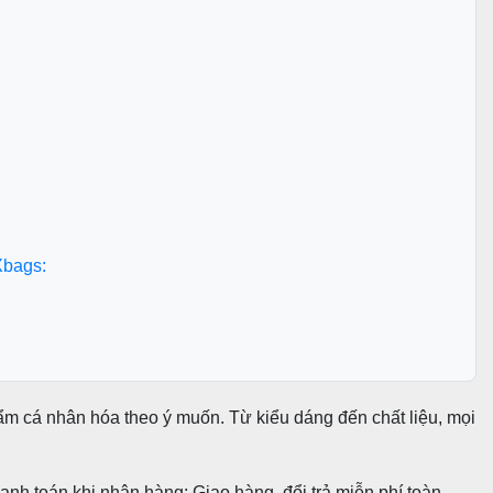
Xbags:
ẩm cá nhân hóa theo ý muốn. Từ kiểu dáng đến chất liệu, mọi
thanh toán khi nhận hàng; Giao hàng, đổi trả miễn phí toàn