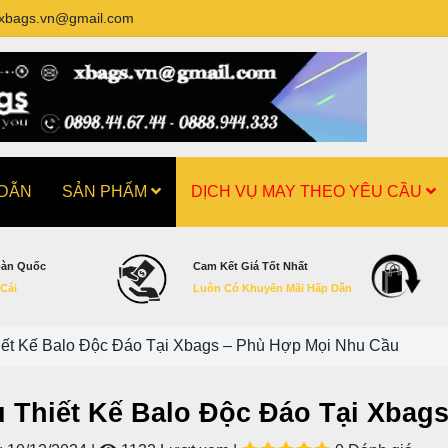
xbags.vn@gmail.com
 DẪN
SẢN PHẨM
DỊCH VỤ MAY THEO YÊU CẦU
oàn Quốc
Cam Kết Giá Tốt Nhất
 Cái
Luôn Có Khuyến Mãi Hấp Dẫn
iết Kế Balo Độc Đáo Tại Xbags – Phù Hợp Mọi Nhu Cầu
ụ Thiết Kế Balo Độc Đáo Tại Xbag