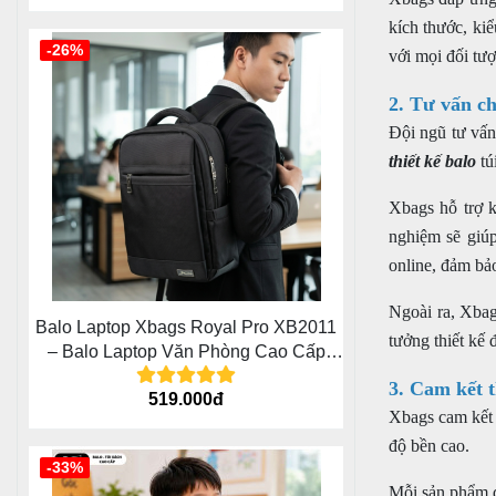
kích thước, ki
-26%
với mọi đối tượ
2. Tư vấn c
Đội ngũ tư vấn
thiết kế balo
tú
Xbags hỗ trợ k
nghiệm sẽ giúp
online, đảm bả
Ngoài ra, Xbag
Balo Laptop Xbags Royal Pro XB2011
tưởng thiết kế
– Balo Laptop Văn Phòng Cao Cấp
Cho Doanh Nhân Trẻ
3. Cam kết t
519.000đ
Xbags cam kết 
độ bền cao.
-33%
Mỗi sản phẩm đ