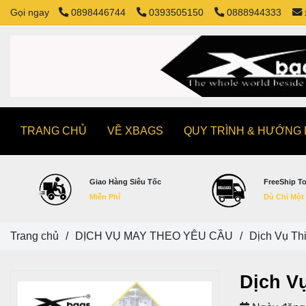
Gọi ngay
0898446744
0393505150
0888944333
TRANG CHỦ
VỀ XBAGS
QUY TRÌNH & HƯỚNG
Giao Hàng Siêu Tốc
FreeShip T
Miễn Phí
Dù Chỉ Một
Trang chủ
/
DỊCH VỤ MAY THEO YÊU CẦU
/
Dịch Vụ Th
Dịch V