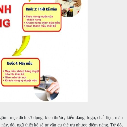
ồm: mục đích sử dụng, kích thước, kiểu dáng, logo, chất liệu, màu
này, đội ngũ thiết kế sẽ tư vấn cụ thể ưu nhược điểm riêng. Từ đó,