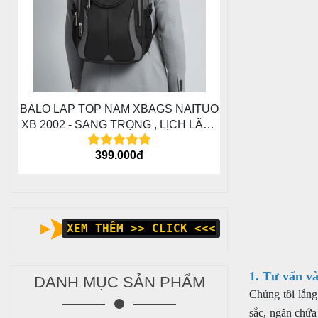
BALO LAP TOP NAM XBAGS NAITUO
XB 2002 - SANG TRỌNG , LỊCH LÃM ,
MẠNH MẼ
399.000đ
XEM THÊM >> CLICK <<<
1. Tư vấn và
DANH MỤC SẢN PHẨM
Chúng tôi lắng
sắc, ngăn chứa