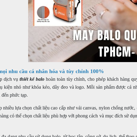
mọi nhu cầu cá nhân hóa và tùy chỉnh 100%
p dịch vụ
thiết kế balo
hoàn toàn tùy chỉnh, cho phép khách hàng quyế
hụ kiện nhỏ như khóa kéo, dây đeo và logo. Mỗi sản phẩm được cá n
n đến phức tạp.
 nhiều lựa chọn chất liệu cao cấp như vải canvas, nylon chống nước,
hàng có thể chọn chất liệu phù hợp với phong cách và mục đích sử dụn
đa dạng nhu cầu sử dụng balo, từ học tập, công sở, du lịch, thể thao 