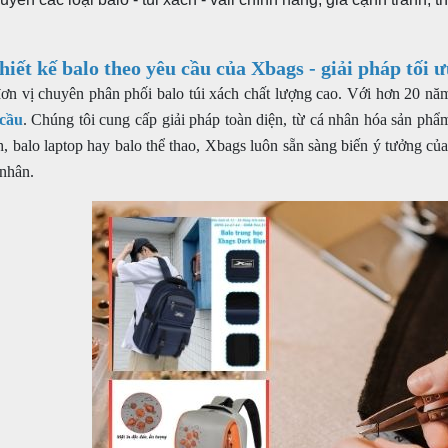
thiết kế balo theo yêu cầu của Xbags - giải pháp tối
đơn vị chuyên phân ph
ối balo túi xách chất l
ượng cao. Với hơn 20 năm 
 cầu
. Chúng tôi cung cấp giải pháp toàn diện, từ cá nhân hóa sản p
ch, balo laptop hay balo thể thao, Xbags luôn sẵn sàng biến ý tưởng c
 nhân.