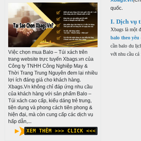
quốc.
I. Dịch vụ 
Xbags là một 
balo theo yêu
cần balo du lị
Việc chọn mua Balo – Túi xách trên
với nhu cầu cá
trang website trực tuyến Xbags.vn của
Công ty TNHH Công Nghiệp May &
Thời Trang Trung Nguyên đem lại nhiều
lợi ích đáng giá cho khách hàng.
Xbags.Vn không chỉ đáp ứng nhu cầu
của khách hàng với sản phẩm Balo –
Túi xách cao cấp, kiểu dáng trẻ trung,
tiện dụng và phong cách tiên phong &
hiện đại, mà còn cung cấp các dịch vụ
hấp dẫn,...
XEM THÊM >>> CLICK <<<