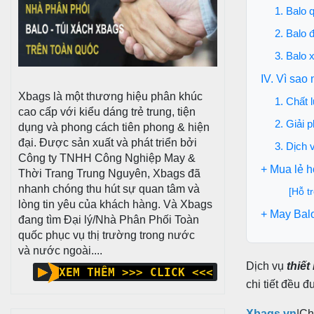
1. Balo 
2. Balo 
3. Balo 
IV. Vì sao
Xbags là một thương hiệu phân khúc
1. Chất 
cao cấp với kiểu dáng trẻ trung, tiện
2. Giải 
dụng và phong cách tiên phong & hiện
đại. Được sản xuất và phát triển bởi
3. Dịch 
Công ty TNHH Công Nghiệp May &
+ Mua lẻ 
Thời Trang Trung Nguyên, Xbags đã
nhanh chóng thu hút sự quan tâm và
[Hỗ t
lòng tin yêu của khách hàng. Và Xbags
+ May Bal
đang tìm Đại lý/Nhà Phân Phối Toàn
quốc phục vụ thị trường trong nước
và nước ngoài....
Dịch vụ
thiết
XEM THÊM >>> CLICK <<<
chi tiết đều 
Xbags.vn
|Ch