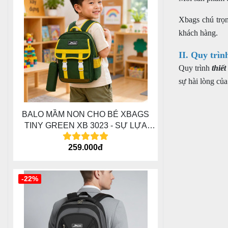
Xbags chú trọn
khách hàng.
II. Quy trìn
Quy trình
thiết
sự hài lòng của
BALO MẦM NON CHO BÉ XBAGS
TINY GREEN XB 3023 - SỰ LỰA
CHỌN THÍCH HỢP CHO CÁC BÉ , DỄ
259.000đ
THƯƠNG , ĐÁNG YÊU
-22%