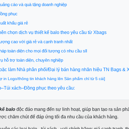
quảng cáo và quà tặng doanh nghiệp
đồng phục
xuất khẩu giá rẻ
 nên chọn dịch vụ thiết kế balo theo yêu cầu từ Xbags
lượng cao với giá rẻ và cạnh tranh nhất
pháp toàn diện cho mọi đối tượng có nhu cầu sll
vụ hỗ trợ toàn diện, chuyên nghiệp
hoặc làm Nhà phân phối/Đại lý bán hàng nhãn hiệu TN Bags & 
rợ in Logo/thông tin khách hàng lên Sản phẩm chỉ từ 5 cái]
o–Túi xách–Đồng phục theo yêu cầu:
 kế balo
độc đáo mang đến sự linh hoạt, giúp bạn tạo ra sản ph
được chăm chút để đáp ứng tối đa nhu cầu của khách hàng.
uyên các loại balo - túi xách - vali chính hãng; giá cạnh tranh, 