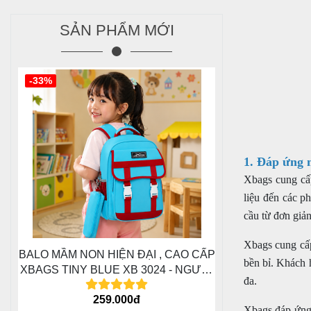
SẢN PHẨM MỚI
-33%
1. Đáp ứng 
Xbags cung cấ
liệu đến các p
cầu từ đơn giả
Xbags cung cấp
BALO MẦM NON HIỆN ĐẠI , CAO CẤP
bền bỉ. Khách 
XBAGS TINY BLUE XB 3024 - NGƯỜI
đa.
BẠN ĐỒNG HÀNH CÙNG CÁC BÉ
259.000đ
TRONG HÀNH TRÌNH ĐẦU ĐỜI
Xbags đáp ứng 