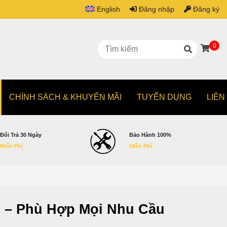
English
Đăng nhập
Đăng ký
0
CHÍNH SÁCH & KHUYẾN MÃI
TUYỂN DỤNG
LIÊN
Đổi Trả 30 Ngày
Bảo Hành 100%
Miễn Phí
Miễn Phí
s – Phù Hợp Mọi Nhu Cầu