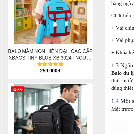
hàng ngày
Chất liệu
+ Vải chí
+ Vải phụ
BALO MẦM NON HIỆN ĐẠI , CAO CẤP
+ Khóa kéo
XBAGS TINY BLUE XB 3024 - NGƯỜI
BẠN ĐỒNG HÀNH CÙNG CÁC BÉ
1.3 Ngăn 
259.000đ
TRONG HÀNH TRÌNH ĐẦU ĐỜI
Balo du l
thiết bị t
dùng thiết
-26%
1.4 Một 
Mặt trước