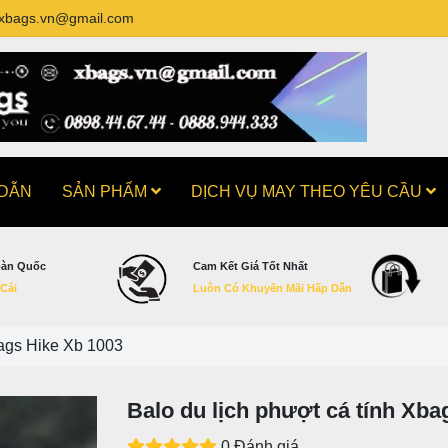
xbags.vn@gmail.com
 DẪN
SẢN PHẨM
DỊCH VỤ MAY THEO YÊU CẦU
oàn Quốc
Cam Kết Giá Tốt Nhất
 Cái
Luôn Có Khuyến Mãi Hấp Dẫn
bags Hike Xb 1003
Balo du lịch phượt cá tính Xba
0 Đánh giá