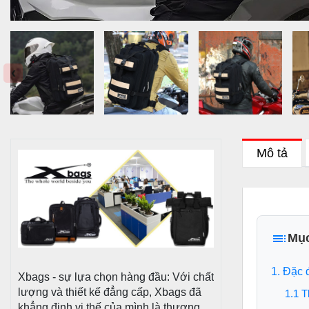
‹
Mô tả
Mục
1. Đặc 
Xbags - sự lựa chọn hàng đầu: Với chất
lượng và thiết kế đẳng cấp, Xbags đã
1.1 T
khẳng định vị thế của mình là thương