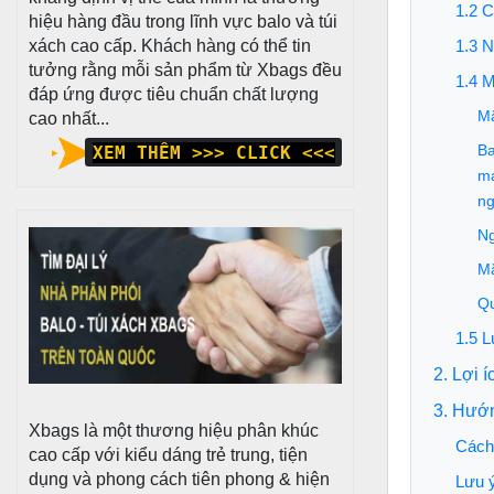
1.2 C
hiệu hàng đầu trong lĩnh vực balo và túi
xách cao cấp. Khách hàng có thể tin
1.3 N
tưởng rằng mỗi sản phẩm từ Xbags đều
1.4 M
đáp ứng được tiêu chuẩn chất lượng
Mặ
cao nhất...
Ba
XEM THÊM >>> CLICK <<<
ma
ng
Ng
Mặ
Qu
1.5 L
2. Lợi 
3. Hướ
Xbags là một thương hiệu phân khúc
Cách 
cao cấp với kiểu dáng trẻ trung, tiện
dụng và phong cách tiên phong & hiện
Lưu ý