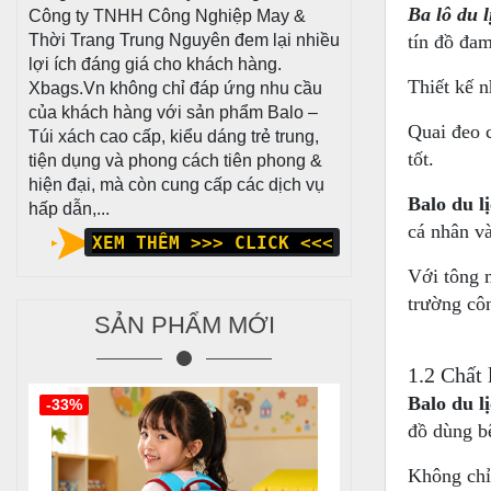
Ba lô du l
Công ty TNHH Công Nghiệp May &
Thời Trang Trung Nguyên đem lại nhiều
tín đồ đa
lợi ích đáng giá cho khách hàng.
Thiết kế n
Xbags.Vn không chỉ đáp ứng nhu cầu
của khách hàng với sản phẩm Balo –
Quai đeo 
Túi xách cao cấp, kiểu dáng trẻ trung,
tốt.
tiện dụng và phong cách tiên phong &
hiện đại, mà còn cung cấp các dịch vụ
Balo du l
hấp dẫn,...
cá nhân và
XEM THÊM >>> CLICK <<<
Với tông 
trường cô
SẢN PHẨM MỚI
1.2 Chất
Balo du l
-33%
đồ dùng bê
Không chỉ