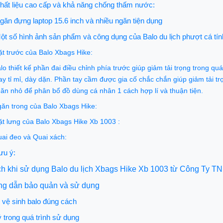
hất liệu cao cấp và khả năng chống thấm nước:
găn đựng laptop 15.6 inch và nhiều ngăn tiện dụng
ột số hình ảnh sản phẩm và công dụng của Balo du lịch phượt cá tí
t trước của Balo Xbags Hike:
lo thiết kế phần đai điều chỉnh phía trước giúp giảm tải trọng trong q
y tỉ mỉ, dày dặn. Phần tay cầm được gia cố chắc chắn giúp giảm tải tr
ăn nhỏ để phân bổ đồ dùng cá nhân 1 cách hợp lí và thuận tiện.
ăn trong của Balo Xbags Hike:
t lưng của Balo Xbags Hike Xb 1003 :
ai đeo và Quai xách:
ưu ý:
ích khi sử dụng Balo du lịch Xbags Hike Xb 1003 từ Công Ty
ng dẫn bảo quản và sử dụng
vệ sinh balo đúng cách
 trong quá trình sử dụng