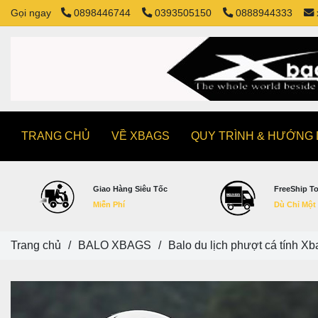
Gọi ngay
0898446744
0393505150
0888944333
TRANG CHỦ
VỀ XBAGS
QUY TRÌNH & HƯỚNG
Giao Hàng Siêu Tốc
FreeShip T
Miễn Phí
Dù Chỉ Một
Trang chủ
/
BALO XBAGS
/
Balo du lịch phượt cá tính X